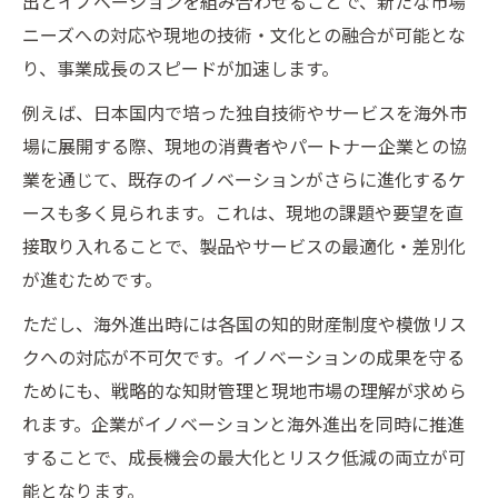
出とイノベーションを組み合わせることで、新たな市場
海外進出時に多い知的財産リスクの実態
ニーズへの対応や現地の技術・文化との融合が可能とな
イノベーションを守るリスク管理の要点
り、事業成長のスピードが加速します。
知的財産権国際問題事例から学ぶ対策法
例えば、日本国内で培った独自技術やサービスを海外市
模倣品対策と知的財産侵害リスクの最前線
場に展開する際、現地の消費者やパートナー企業との協
業を通じて、既存のイノベーションがさらに進化するケ
知財リスクを回避する海外戦略の基本
ースも多く見られます。これは、現地の課題や要望を直
海外進出なら知的財産戦略本部の活用が鍵
接取り入れることで、製品やサービスの最適化・差別化
知的財産戦略本部の活用で海外進出を加速
が進むためです。
知財戦略本部メンバーによる支援の実態
ただし、海外進出時には各国の知的財産制度や模倣リス
海外進出時に役立つ知財戦略本部の機能
クへの対応が不可欠です。イノベーションの成果を守る
イノベーション推進と戦略本部の連携方法
ためにも、戦略的な知財管理と現地市場の理解が求めら
知的財産戦略本部の専門サポート活用法
れます。企業がイノベーションと海外進出を同時に推進
知的財産権の国際取得がもたらす競争優位性
することで、成長機会の最大化とリスク低減の両立が可
国際特許取得でイノベーションを守る方法
能となります。