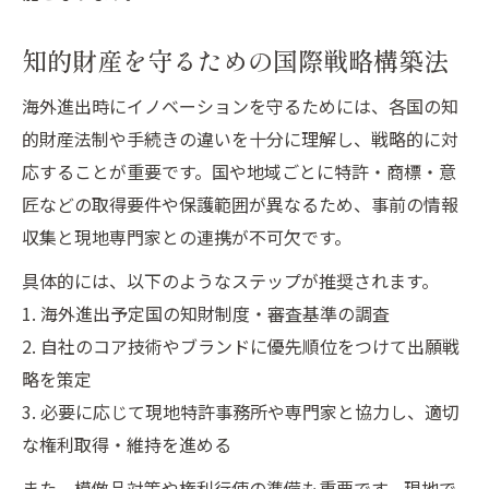
知的財産権国際取得のメリット徹底解説
知的財産を守るための国際戦略構築法
競争優位性を高める知財国際戦略の実際
海外進出時の知財権取得手続きの流れ
海外進出時にイノベーションを守るためには、各国の知
知的財産権取得が海外展開に与える影響
的財産法制や手続きの違いを十分に理解し、戦略的に対
国際展開で求められるイノベーション保護の視
応することが重要です。国や地域ごとに特許・商標・意
点
匠などの取得要件や保護範囲が異なるため、事前の情報
収集と現地専門家との連携が不可欠です。
海外でのイノベーション保護の重要性再考
知的財産基本法を活かした国際保護戦略
具体的には、以下のようなステップが推奨されます。
1. 海外進出予定国の知財制度・審査基準の調査
現地法規制に対応した知財保護の工夫
2. 自社のコア技術やブランドに優先順位をつけて出願戦
海外進出とイノベーション保護の両立方法
略を策定
グローバル市場における知財保護の課題
3. 必要に応じて現地特許事務所や専門家と協力し、適切
な権利取得・維持を進める
また、模倣品対策や権利行使の準備も重要です。現地で