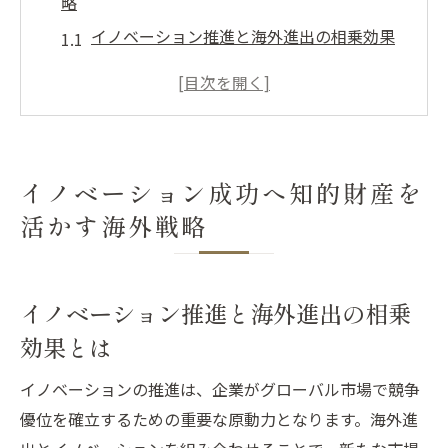
略
イノベーション推進と海外進出の相乗効果
とは
知的財産を守るための国際戦略構築法
グローバル市場で求められる知財管理術
海外進出時に活かす知的財産の強み分析
イノベーション成功へ知的財産を
イノベーション成功に必須な知財活用事例
活かす海外戦略
知的財産推進計画を活用した国際展開の秘訣
知的財産推進計画の概要と活用ポイント
海外進出で役立つ知財推進計画の実践例
イノベーション推進と海外進出の相乗
イノベーション促進のための知財活用戦略
効果とは
知的財産戦略ビジョンを海外進出に応用
イノベーションの推進は、企業がグローバル市場で競争
グローバル展開に不可欠な知財推進手法
優位を確立するための重要な原動力となります。海外進
企業の海外進出で避けたい知的財産リスク