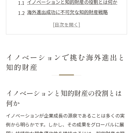
イノベーションと知的財産の役割とは何か
海外進出成功に不可欠な知的財産戦略
知的財産を活用した海外市場参入法
イノベーション推進が海外進出を後押しす
る理由
海外進出時に求められる知的財産管理の基
イノベーションで挑む海外進出と
本
知的財産
知的財産活用が生む海外市場での新戦略
海外市場で活きる知的財産活用術のポイン
ト
イノベーションと知的財産の役割とは
イノベーションを支える知的財産の強み
何か
知的財産が海外進出戦略に与える影響
イノベーションが企業成長の源泉であることは多くの実
イノベーション企業が取る海外市場対策
例から明らかです。しかし、その成果をグローバルに展
知的財産活用で差別化する海外進出の秘訣