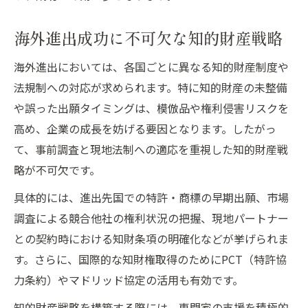
策
イノベーション推進と知財活用の成功要因
海外進出成功に不可欠な知的財産戦略
海外進出企業が重視すべき知的財産戦略
海外進出においては、各国ごとに異なる知的財産制度や
イノベーション加速に不可欠な知的財産活
法規制への対応が求められます。特に知的財産の未整備
用
や誤った出願タイミングは、模倣品や権利侵害リスクを
知的財産活用が海外成功を支える理由
高め、企業の成長を妨げる要因となります。したがっ
海外市場で活躍する企業の知財運用術
て、事前調査と現地法制への適応を重視した知的財産戦
イノベーション推進のための知財マネジメ
略が不可欠です。
ント
具体的には、進出先国での特許・商標の早期出願、市場
競争力を高める海外市場知財活用術
調査による競合他社の権利状況の把握、現地パートナー
イノベーションで海外市場競争力を強化す
との契約時における知財条項の明確化などが挙げられま
る
す。さらに、国際的な知財権取得のためにPCT（特許協
知的財産活用が市場シェア拡大の鍵となる
力条約）やマドリッド協定の活用も有効です。
海外進出時に最適な知財戦略の考え方
知的財産戦略を構築する際には、専門家の支援を積極的