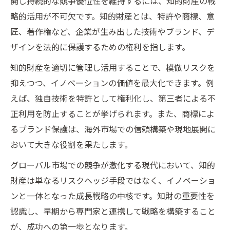
開し持続的な競争優位性を維持するには、知的財産の戦
海外進出に不可欠なイノベーションの極意
略的活用が不可欠です。知的財産とは、特許や商標、意
海外進出を成功に導くイノベーション思考
匠、著作権など、企業が生み出した技術やブランド、デ
知的財産活用がもたらす成長機会の発見
ザインを法的に保護するための権利を指します。
イノベーション推進と知的財産保護の両立
知的財産を適切に管理し活用することで、模倣リスクを
グローバル市場で勝つイノベーション戦略
抑えつつ、イノベーションの価値を最大化できます。例
えば、独自技術を特許として権利化し、第三者による不
海外進出企業が考える知的財産活用法
正利用を防止することが挙げられます。また、商標によ
知的財産を守る海外展開の実践ポイント
るブランド保護は、海外市場での信頼構築や現地展開に
海外進出時に重要な知的財産保護の基本
おいて大きな役割を果たします。
イノベーション企業が直面するリスク管理
グローバル市場での競争が激化する現代において、知的
術
財産は単なるリスクヘッジ手段ではなく、イノベーショ
知的財産侵害を防ぐための海外進出対策
ンと一体となった成長戦略の中核です。知財の重要性を
海外市場で失敗しない知的財産の守り方
認識し、早期から専門家と連携して戦略を構築すること
イノベーション推進企業の知財リスク回避
が、成功への第一歩となります。