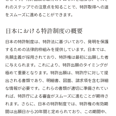
れのステップでの注意点を知ることで、特許取得への道
特許出願書類準備の具体例と注意点を徹底解説
をスムーズに進めることができます。
具体例から学ぶ書類作成の流れ
書類作成時に陥りやすいミス
日本における特許制度の概要
注意すべき法的要件を再確認
日本の特許制度は、特許法に基づいており、発明を保護
成功事例に学ぶ書類準備の成功要因
するための法律的枠組みを提供しています。日本では、
特許出願失敗例から学ぶ改善策
先願主義が採用されており、特許権は最初に出願した者
専門家に頼ることの重要性
に与えられます。これにより、特許出願のタイミングが
特許出願成功への道特許代理人の役割と活用法
極めて重要となります。特許出願は、特許庁に対して提
特許代理人とは何か？その役割
出される書類であり、明細書、図面、請求項を含む詳細
代理人選びの基準とポイント
な情報が必要です。これらの書類が適切に準備されてい
代理人との効果的なコミュニケーション法
れば、特許庁による審査がスムーズに進むことが期待さ
れます。さらに、日本の特許制度では、特許権の有効期
代理人を活用した出願戦略の構築
間は出願日から20年間と定められており、この期間中、
代理人と共に目指す特許取得の成功