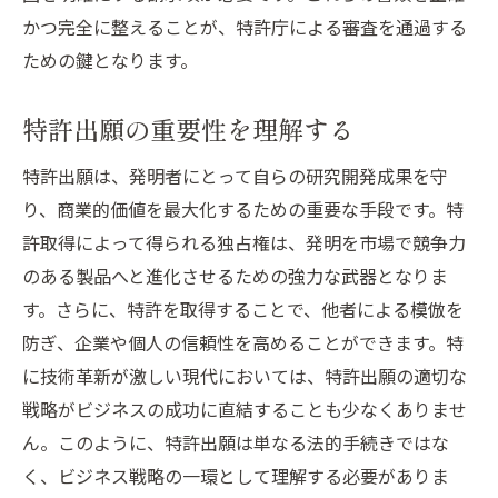
技術的背景の重要性と表現方法
かつ完全に整えることが、特許庁による審査を通過する
実施例を具体的に記述する
ための鍵となります。
特許明細書の完成度を高めるチェックポイ
ント
特許出願の重要性を理解する
プロフェッショナルに頼るべき理由
特許出願は、発明者にとって自らの研究開発成果を守
視覚的解説が重要図面の作成で特許出願を強化
り、商業的価値を最大化するための重要な手段です。特
特許出願における図面の役割
許取得によって得られる独占権は、発明を市場で競争力
図面に求められる詳細度と正確さ
のある製品へと進化させるための強力な武器となりま
す。さらに、特許を取得することで、他者による模倣を
図面作成の基本技術を習得する
防ぎ、企業や個人の信頼性を高めることができます。特
CADソフトを活用した図面作成
に技術革新が激しい現代においては、特許出願の適切な
図面のプレゼンテーション技術
戦略がビジネスの成功に直結することも少なくありませ
図面の評価を受ける際の注意点
ん。このように、特許出願は単なる法的手続きではな
権利範囲を決定する請求項作成の重要性
く、ビジネス戦略の一環として理解する必要がありま