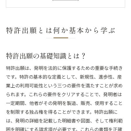
日本における特許制度の概要
世界各国の特許制度との比較
特許出願のプロセスを詳しく解説
特許出願とは何か基本から学ぶ
特許出願の成功を左右する書類準備のポイント
書類準備の基本ステップ
特許出願の基礎知識とは？
成功への第一歩: 必須書類の収集
特許明細書の重要性とその構成
特許出願は、発明を法的に保護するための重要な手続き
請求項の正確な記載方法
です。特許の基本的な定義として、新規性、進歩性、産
視覚的資料を活用した書類作成
業上の利用可能性という三つの要件を満たすことが求め
られます。これらの要件をクリアすることで、発明者は
専門家のサポートを受けるメリット
一定期間、他者がその発明を製造、販売、使用すること
発明の新規性を証明する特許明細書作成のコツ
を制限する独占権を得ることができます。特許出願に
特許明細書の構成要素を理解する
は、発明の詳細を記載した明細書や図面、そして権利範
新規性を示すための具体的記載方法
囲を明確にする請求項が必要です。これらの書類を正確