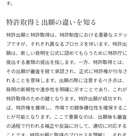
請求項の基本構造と役割
す。
権利範囲を明確にするためのポイント
特許取得と出願の違いを知る
曖昧な記述を避けるための方法
請求項の書き方のテクニック
特許出願と特許取得は、特許制度における重要なステッ
請求項の戦略的な設定方法
プですが、それぞれ異なるプロセスを伴います。特許出
特許弁護士との協働の利点
願は、新しい発明を公式に認めてもらうために特許庁に
提出する書類の提出を指します。一方、特許取得とは、
特許庁提出前に確認する書類準備の最終チェッ
その出願が審査を経て承認され、正式に特許権が付与さ
ク
れることを意味します。出願の際に注意するべき点は、
最終チェックリストの作成
発明の新規性や進歩性を明確に示すことであり、これが
書類の一貫性と整合性の確認
特許取得のための鍵となります。特許出願が成功すれ
提出前に見直すべきポイント
ば、特許権を獲得し、市場での競争優位性を確保するこ
特許庁の提出要件に合致しているか
とが可能となります。ここで重要なのは、出願後も審査
提出期限とその管理方法
の過程で行われる補正や反論に対して、適切に対応する
チェック後の改善策とその実施
ことです。特許出願と取得のプロセスを理解し、それぞ