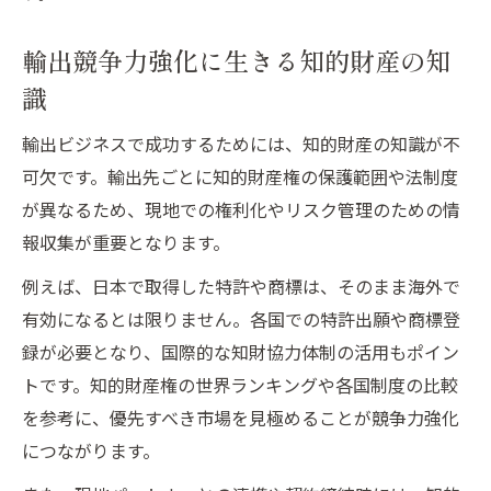
法
海外で価値を高める知的財産活用の秘訣
輸出競争力強化に生きる知的財産の知
イノベーションを海外で守る知的財産戦略
識
輸出先で活躍する知的財産の具体的な活用
輸出ビジネスで成功するためには、知的財産の知識が不
法
可欠です。輸出先ごとに知的財産権の保護範囲や法制度
知的財産の認識が海外展開の成果を左右す
が異なるため、現地での権利化やリスク管理のための情
る
報収集が重要となります。
輸出市場で知的財産を活かすポイント解説
例えば、日本で取得した特許や商標は、そのまま海外で
イノベーションを支える知的財産の海外活
有効になるとは限りません。各国での特許出願や商標登
用術
録が必要となり、国際的な知財協力体制の活用もポイン
イノベーションを守る知的財産の世界観とは
トです。知的財産権の世界ランキングや各国制度の比較
イノベーション保護に役立つ知的財産の特
を参考に、優先すべき市場を見極めることが競争力強化
徴
につながります。
知的財産がグローバル競争の優位性を生む