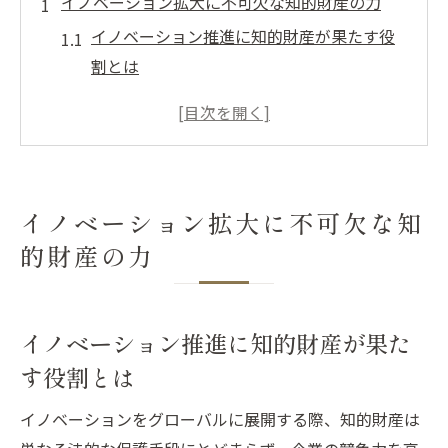
イノベーション拡大に不可欠な知的財産の力
イノベーション推進に知的財産が果たす役
割とは
輸出競争力強化に生きる知的財産の知識
知的財産で新市場へ挑むイノベーション戦
略
輸出ビジネスで知的財産を最大限活用する
イノベーション拡大に不可欠な知
方法
的財産の力
グローバルイノベーションと知的財産の関
係性
輸出戦略で求められる知的財産の理解
イノベーション推進に知的財産が果た
輸出成功へ導く知的財産の基本知識
す役割とは
知的財産権の理解が輸出リスクを減らす鍵
イノベーションをグローバルに展開する際、知的財産は
イノベーションと輸出で重要な知的財産の