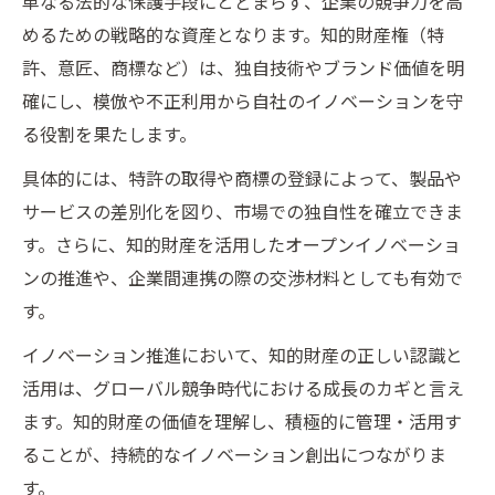
単なる法的な保護手段にとどまらず、企業の競争力を高
仕組み
めるための戦略的な資産となります。知的財産権（特
知的財産の認識向上が海外展開を支える理
許、意匠、商標など）は、独自技術やブランド価値を明
由
確にし、模倣や不正利用から自社のイノベーションを守
輸出ビジネスで不可欠な知的財産の活用術
る役割を果たします。
知的財産を軸にした輸出ビジネスの成功術
具体的には、特許の取得や商標の登録によって、製品や
イノベーション輸出を実現する知的財産活
サービスの差別化を図り、市場での独自性を確立できま
用法
す。さらに、知的財産を活用したオープンイノベーショ
知的財産が輸出ビジネス成功のカギとなる
ンの推進や、企業間連携の際の交渉材料としても有効で
理由
す。
輸出市場で生きる知的財産の戦略的活用ポ
イノベーション推進において、知的財産の正しい認識と
イント
活用は、グローバル競争時代における成長のカギと言え
イノベーションを加速させる知的財産の実
ます。知的財産の価値を理解し、積極的に管理・活用す
践事例
ることが、持続的なイノベーション創出につながりま
知的財産の強化が輸出成長を後押しする方
す。