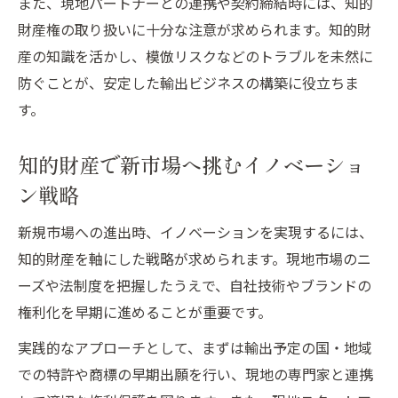
また、現地パートナーとの連携や契約締結時には、知的
理由
財産権の取り扱いに十分な注意が求められます。知的財
輸出市場で知的財産の価値を高める視点
産の知識を活かし、模倣リスクなどのトラブルを未然に
知的財産の世界ランキングとイノベーショ
防ぐことが、安定した輸出ビジネスの構築に役立ちま
ン
す。
イノベーションを支える知的財産の制度理
知的財産で新市場へ挑むイノベーショ
解
ン戦略
輸出先で知的財産を活かす実践ポイント
輸出先で知的財産を守るための重要ポイン
新規市場への進出時、イノベーションを実現するには、
ト
知的財産を軸にした戦略が求められます。現地市場のニ
イノベーション輸出時に知的財産を活用す
ーズや法制度を把握したうえで、自社技術やブランドの
る方法
権利化を早期に進めることが重要です。
各国で変わる知的財産の扱いと輸出戦略
実践的なアプローチとして、まずは輸出予定の国・地域
知的財産権は日本だけに有効ですかの疑問
での特許や商標の早期出願を行い、現地の専門家と連携
解消