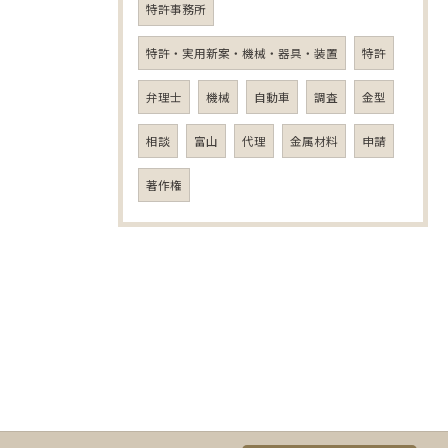
特許事務所
特許・実用新案・機械・器具・装置
特許
弁理士
機械
自動車
調査
金型
相談
富山
代理
金属材料
申請
著作権