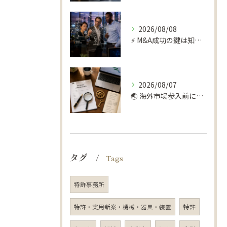
2026/08/08
⚡️ M&A成功の鍵は知財デューデリにあり！📊
2026/08/07
🌏 海外市場参入前に！弁理士が勧める知財デューデリ 🔍
タグ
Tags
特許事務所
特許・実用新案・機械・器具・装置
特許