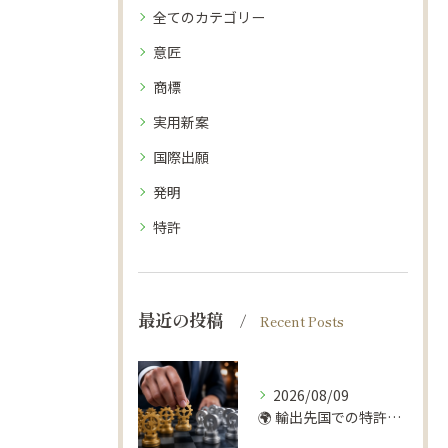
全てのカテゴリー
意匠
商標
実用新案
国際出願
発明
特許
最近の投稿
Recent Posts
2026/08/09
🌍 輸出先国での特許トラブル、回避できます！🛡️