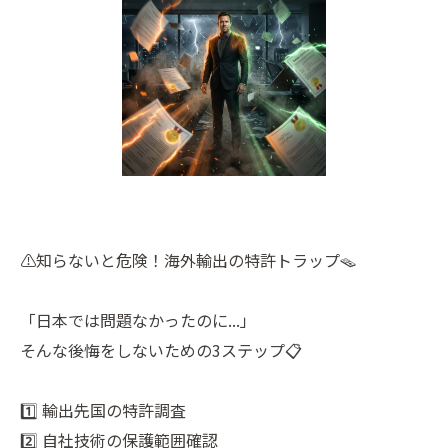
⚠️知らないと危険！海外輸出の特許トラップ🪤
「日本では問題なかったのに...」
そんな後悔をしないための3ステップ📋
1️⃣ 輸出先国の特許調査
2️⃣ 自社技術の保護範囲確認