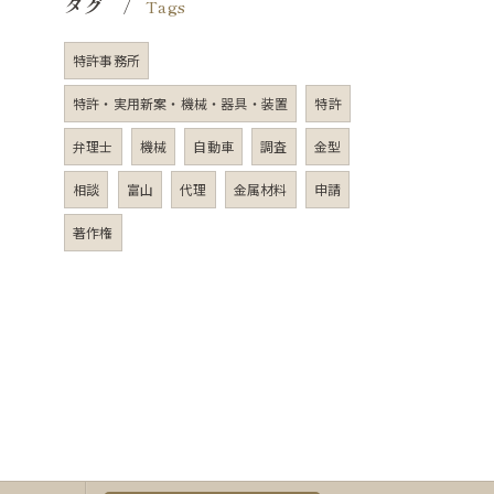
タグ
Tags
特許事務所
特許・実用新案・機械・器具・装置
特許
弁理士
機械
自動車
調査
金型
相談
富山
代理
金属材料
申請
著作権