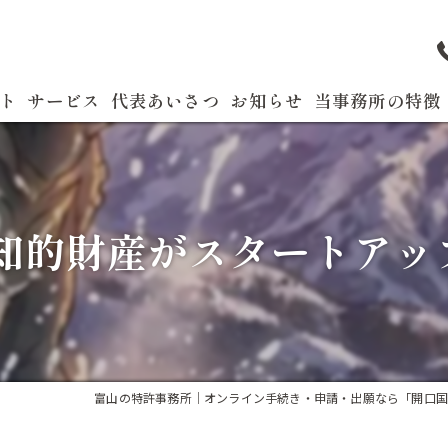
ト
サービス
代表あいさつ
お知らせ
当事務所の特徴
よくある質問
特許
商標
 知的財産がスタートアッ
実用新案
国際出願
発明
富山の特許事務所｜オンライン手続き・申請・出願なら「開口国