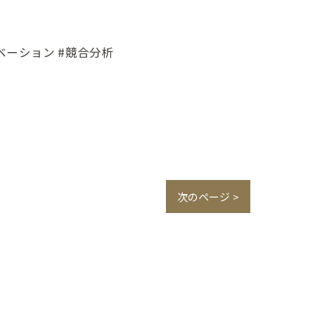
ノベーション #競合分析
次のページ >