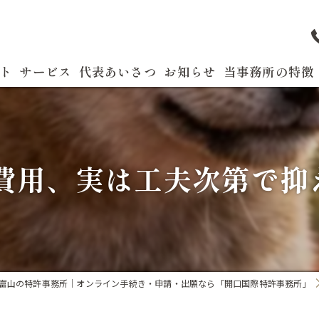
ト
サービス
代表あいさつ
お知らせ
当事務所の特徴
よくある質問
特許
商標
願費用、実は工夫次第で
実用新案
国際出願
発明
富山の特許事務所｜オンライン手続き・申請・出願なら「開口国際特許事務所」