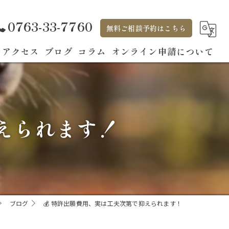
0763-33-7760
無料ご相談予約はこちら
アクセス
ブログ
コラム
オンライン申請について
抑えられます！
ブログ
💰 特許出願費用、実は工夫次第で抑えられます！