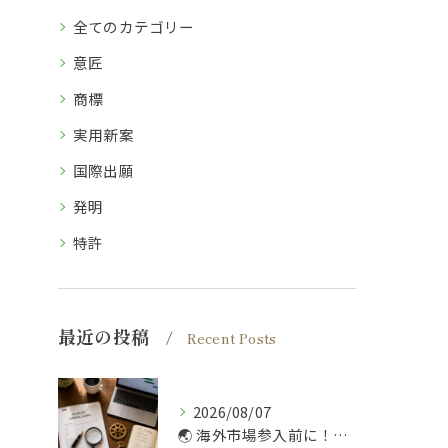
全てのカテゴリー
意匠
商標
実用新案
国際出願
発明
特許
最近の投稿
Recent Posts
2026/08/07
🌏 海外市場参入前に！弁理士が勧める知財デューデリ 🔍