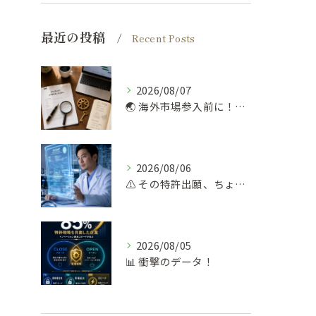
最近の投稿
Recent Posts
2026/08/07
🌏 海外市場参入前に！弁理士が勧める知財デューデリ 🔍
2026/08/06
⚠️ その特許出願、ちょっと待って！
2026/08/05
📊 衝撃のデータ！