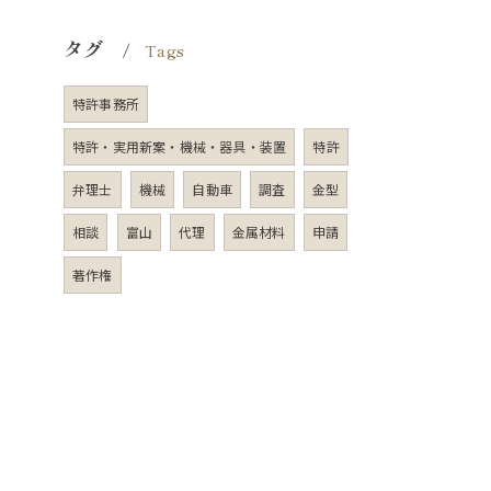
タグ
Tags
特許事務所
特許・実用新案・機械・器具・装置
特許
弁理士
機械
自動車
調査
金型
相談
富山
代理
金属材料
申請
著作権