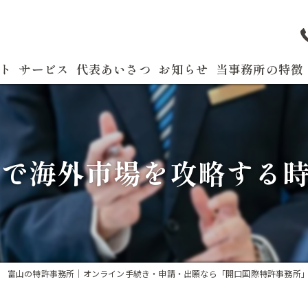
ト
サービス
代表あいさつ
お知らせ
当事務所の特徴
よくある質問
特許
商標
術力で海外市場を攻略する
実用新案
国際出願
発明
富山の特許事務所｜オンライン手続き・申請・出願なら「開口国際特許事務所