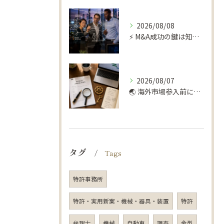
2026/08/08
⚡️ M&A成功の鍵は知財デューデリにあり！📊
2026/08/07
🌏 海外市場参入前に！弁理士が勧める知財デューデリ 🔍
タグ
Tags
特許事務所
特許・実用新案・機械・器具・装置
特許
弁理士
機械
自動車
調査
金型