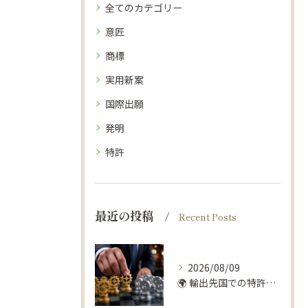
全てのカテゴリー
意匠
商標
実用新案
国際出願
発明
特許
最近の投稿
Recent Posts
2026/08/09
🌍 輸出先国での特許トラブル、回避できます！🛡️