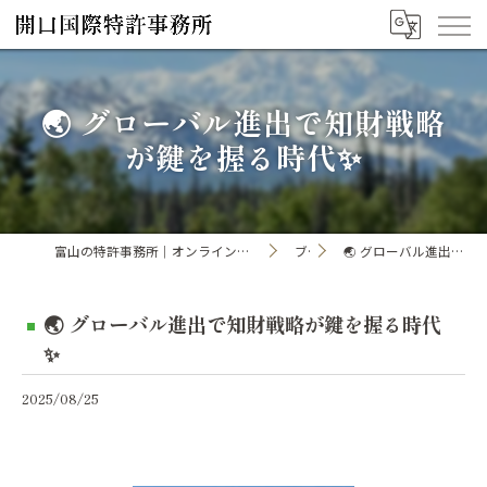
🌏 グローバル進出で知財戦略
が鍵を握る時代✨
富山の特許事務所｜オンライン手続き・申請・出願なら「開口国際特許事務所」
ブログ
🌏 グローバル進出で知財戦略が鍵を握る時代✨
🌏 グローバル進出で知財戦略が鍵を握る時代
✨
2025/08/25