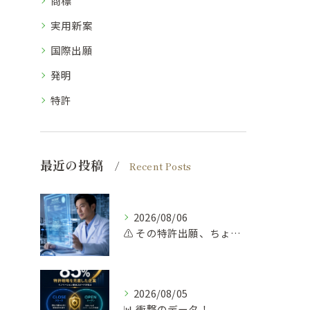
商標
実用新案
国際出願
発明
特許
最近の投稿
Recent Posts
2026/08/06
⚠️ その特許出願、ちょっと待って！
2026/08/05
📊 衝撃のデータ！