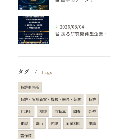
2026/08/04
🚨 ある研究開発型企業の失敗談…
タグ
Tags
特許事務所
特許・実用新案・機械・器具・装置
特許
弁理士
機械
自動車
調査
金型
相談
富山
代理
金属材料
申請
著作権