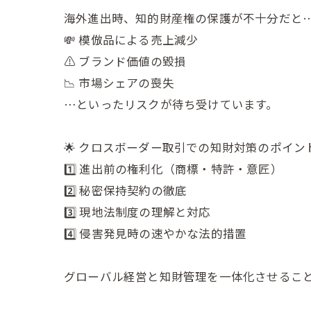
海外進出時、知的財産権の保護が不十分だと
💸 模倣品による売上減少
⚠️ ブランド価値の毀損
📉 市場シェアの喪失
…といったリスクが待ち受けています。
🌟 クロスボーダー取引での知財対策のポイン
1️⃣ 進出前の権利化（商標・特許・意匠）
2️⃣ 秘密保持契約の徹底
3️⃣ 現地法制度の理解と対応
4️⃣ 侵害発見時の速やかな法的措置
グローバル経営と知財管理を一体化させるこ