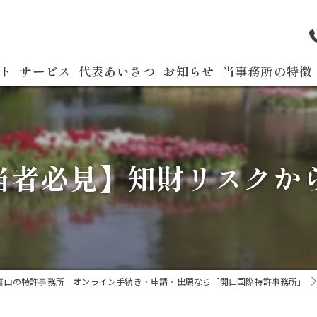
ト
サービス
代表あいさつ
お知らせ
当事務所の特徴
よくある質問
特許
商標
担当者必見】知財リスクか
実用新案
国際出願
発明
富山の特許事務所｜オンライン手続き・申請・出願なら「開口国際特許事務所」