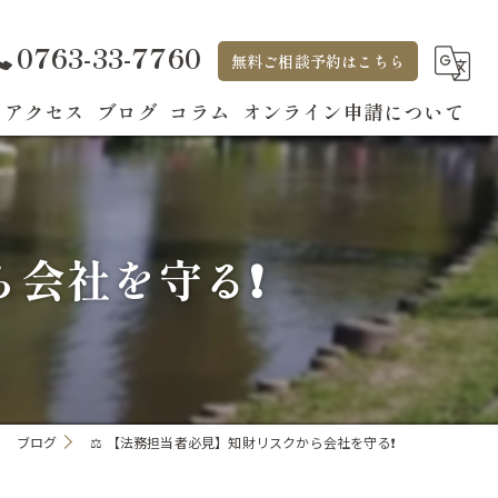
0763-33-7760
無料ご相談予約はこちら
アクセス
ブログ
コラム
オンライン申請について
ら会社を守る❗
ブログ
⚖️ 【法務担当者必見】知財リスクから会社を守る❗