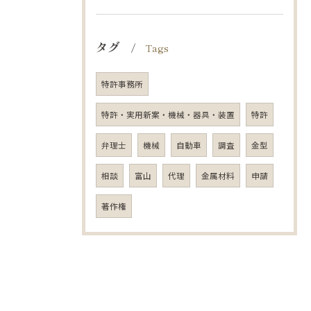
タグ
Tags
特許事務所
特許・実用新案・機械・器具・装置
特許
弁理士
機械
自動車
調査
金型
相談
富山
代理
金属材料
申請
著作権