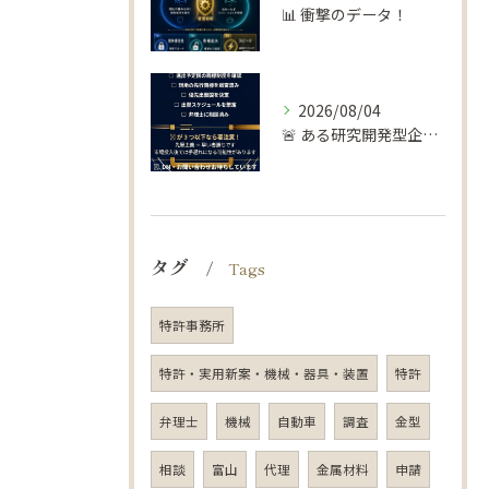
📊 衝撃のデータ！
2026/08/04
🚨 ある研究開発型企業の失敗談…
タグ
Tags
特許事務所
特許・実用新案・機械・器具・装置
特許
弁理士
機械
自動車
調査
金型
相談
富山
代理
金属材料
申請