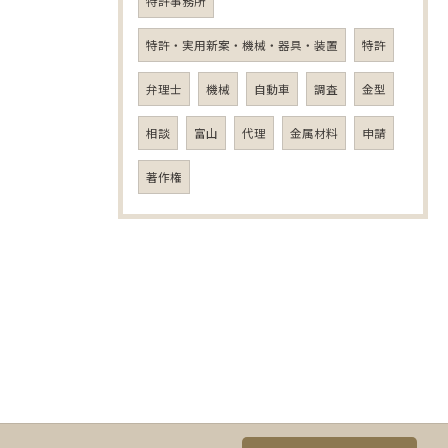
特許事務所
特許・実用新案・機械・器具・装置
特許
弁理士
機械
自動車
調査
金型
相談
富山
代理
金属材料
申請
著作権