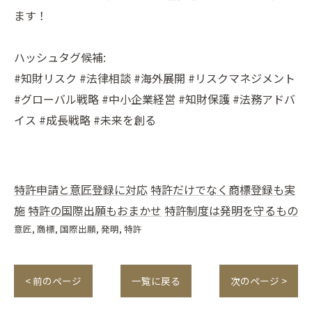
ます！
ハッシュタグ候補:
#知財リスク #法律相談 #海外展開 #リスクマネジメント
#グローバル戦略 #中小企業経営 #知財保護 #法務アドバ
イス #成長戦略 #未来を創る
特許申請と意匠登録に対応
特許だけでなく商標登録も実
施
特許の国際出願もおまかせ
特許制度は発明を守るもの
意匠
商標
国際出願
発明
特許
< 前のページ
一覧に戻る
次のページ >