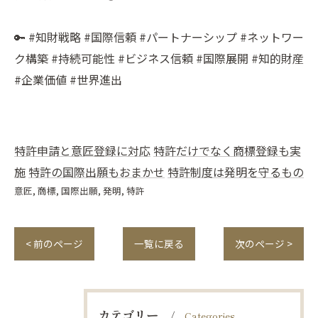
🔑 #知財戦略 #国際信頼 #パートナーシップ #ネットワー
ク構築 #持続可能性 #ビジネス信頼 #国際展開 #知的財産
#企業価値 #世界進出
特許申請と意匠登録に対応
特許だけでなく商標登録も実
施
特許の国際出願もおまかせ
特許制度は発明を守るもの
意匠
商標
国際出願
発明
特許
< 前のページ
一覧に戻る
次のページ >
カテゴリー
Categories