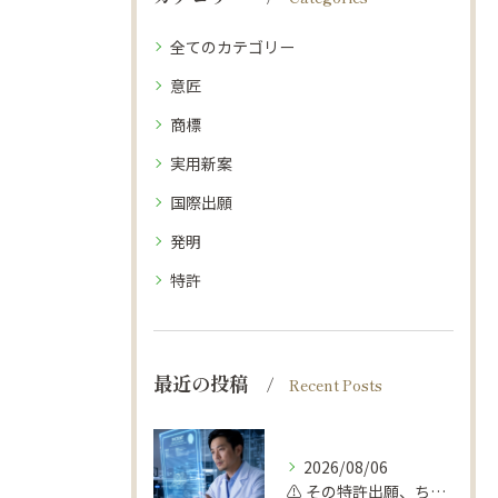
全てのカテゴリー
意匠
商標
実用新案
国際出願
発明
特許
最近の投稿
Recent Posts
2026/08/06
⚠️ その特許出願、ちょっと待って！