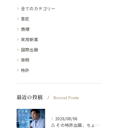
全てのカテゴリー
意匠
商標
実用新案
国際出願
発明
特許
最近の投稿
Recent Posts
2026/08/06
⚠️ その特許出願、ちょっと待って！