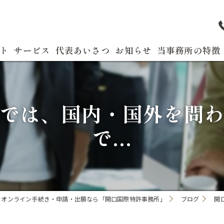
ト
サービス
代表あいさつ
お知らせ
当事務所の特徴
よくある質問
特許
では、国内・国外を問
商標
で...
実用新案
国際出願
発明
｜オンライン手続き・申請・出願なら「開口国際特許事務所」
ブログ
開