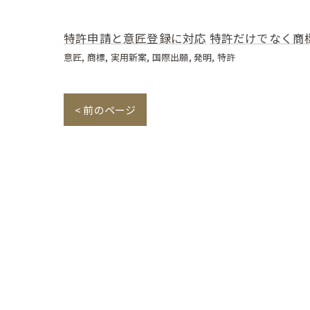
特許申請と意匠登録に対応
特許だけでなく商
意匠
商標
実用新案
国際出願
発明
特許
< 前のページ