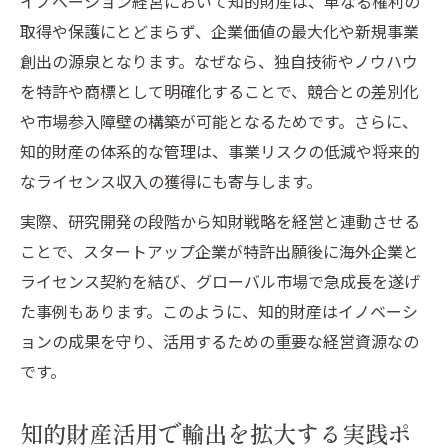
イノベーション経営において知的財産は、単なる権利の
経営戦略に役立つイノベーション知識の整
取得や保護にとどまらず、企業価値の最大化や新規事業
理法
創出の源泉となります。なぜなら、独自技術やノウハウ
イノベーション身近な例から学ぶ知識活用
を特許や商標として明確化することで、競合との差別化
術
や市場参入障壁の構築が可能となるためです。さらに、
知的財産を踏まえたイノベーション知識の
知的財産の体系的な管理は、事業リスクの低減や将来的
習得
なライセンス収入の獲得にも寄与します。
イノベーション成功事例で理解する知識体
実際、研究開発の段階から知財戦略を経営と連動させる
系
ことで、スタートアップ企業が特許出願後に海外企業と
経営に活かすイノベーションの基本要素
ライセンス契約を結び、グローバル市場で急成長を遂げ
イノベーションの三要素を経営でどう活用
た事例もあります。このように、知的財産はイノベーシ
するか
ョンの成果を守り、活用するための重要な経営資源なの
知的財産と経営資源が果たすイノベーショ
です。
ンの役割
シュンペーター理論で読むイノベーション
知的財産活用で輸出を拡大する実践ポ