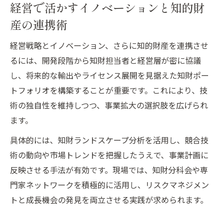
経営で活かすイノベーションと知的財
訣
産の連携術
イノベーション事例で学ぶ競争優位のつく
り方
経営戦略とイノベーション、さらに知的財産を連携させ
輸出市場で生きるイノベーション戦略の実
るには、開発段階から知財担当者と経営層が密に協議
践
し、将来的な輸出やライセンス展開を見据えた知財ポー
経営現場で役立つイノベーションの極意と
トフォリオを構築することが重要です。これにより、技
は
術の独自性を維持しつつ、事業拡大の選択肢を広げられ
ます。
具体的には、知財ランドスケープ分析を活用し、競合技
術の動向や市場トレンドを把握したうえで、事業計画に
反映させる手法が有効です。現場では、知財分科会や専
門家ネットワークを積極的に活用し、リスクマネジメン
トと成長機会の発見を両立させる実践が求められます。