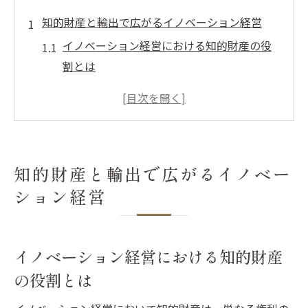
知的財産と輸出で広がるイノベーション経営
イノベーション経営における知的財産の役
割とは
知的財産活用で輸出を拡大する実践ポイン
ト
イノベーション成功事例に学ぶ輸出戦略の
工夫
知的財産と輸出で広がるイノベー
経営で活かすイノベーションと知的財産の
ション経営
連携術
輸出市場で求められる知的財産戦略の基本
イノベーション推進に不可欠な知識体系
イノベーション経営における知的財産
イノベーション推進へ知的財産知識の重要
の役割とは
性