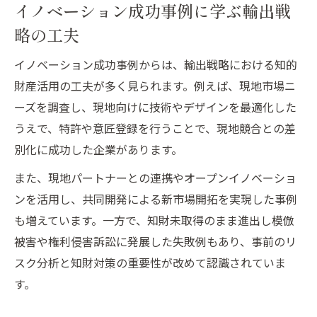
イノベーション成功事例に学ぶ輸出戦
変化を生むためのイノベーション三要素解説
略の工夫
イノベーション三要素の意味と現場活用法
知的財産を絡めた三要素の実践的アプロー
イノベーション成功事例からは、輸出戦略における知的
チ
財産活用の工夫が多く見られます。例えば、現地市場ニ
経営変革に必要なイノベーション三要素の
ーズを調査し、現地向けに技術やデザインを最適化した
解説
うえで、特許や意匠登録を行うことで、現地競合との差
シュンペーターの三要素とイノベーション
別化に成功した企業があります。
の関係
また、現地パートナーとの連携やオープンイノベーショ
イノベーションがもたらす企業の変化を分
ンを活用し、共同開発による新市場開拓を実現した事例
析
も増えています。一方で、知財未取得のまま進出し模倣
企業競争力を高めるイノベーションの極意
被害や権利侵害訴訟に発展した失敗例もあり、事前のリ
スク分析と知財対策の重要性が改めて認識されていま
イノベーション経営で競争力を強化する方
す。
法
知的財産活用による企業競争力アップの秘