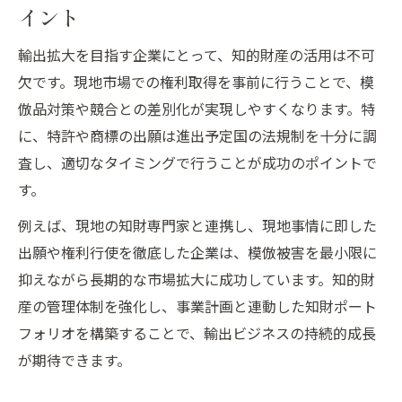
の本質
イント
イノベーション経営に求められるスキルと
輸出拡大を目指す企業にとって、知的財産の活用は不可
知識
欠です。現地市場での権利取得を事前に行うことで、模
イノベーションの重要性と経済学者の視点
倣品対策や競合との差別化が実現しやすくなります。特
知的財産を活用した輸出戦略の実践知
に、特許や商標の出願は進出予定国の法規制を十分に調
知的財産活用による輸出戦略のポイント解
査し、適切なタイミングで行うことが成功のポイントで
説
す。
イノベーション事例に学ぶ海外展開の実際
例えば、現地の知財専門家と連携し、現地事情に即した
輸出促進に不可欠な知的財産の守り方と使
出願や権利行使を徹底した企業は、模倣被害を最小限に
い方
抑えながら長期的な市場拡大に成功しています。知的財
イノベーション経営で生きる知的財産活用
産の管理体制を強化し、事業計画と連動した知財ポート
術
フォリオを構築することで、輸出ビジネスの持続的成長
グローバル市場に挑むための輸出と知財戦
が期待できます。
略