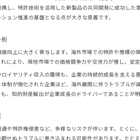
知的財産保護とイノベーション創出の関係性
連携し、特許技術を活用した新製品の共同開発に成功した
国際知的財産保護フォーラムの最新動向解説
ーション推進の基盤となる点が大きな意義です。
各国の特許法比較によるリスク管理術
知的財産補助金を活用した輸出支援の実際
分析
国際知的財産保護フォーラム最新動向を探る
価値向上に大きく寄与します。海外市場での特許や商標の
国際知的財産保護の現状と課題を整理する
これにより、現地市場での価格競争力や交渉力が増し、安
フォーラム発表内容から見るイノベーション動向
やロイヤリティ収入の獲得も、企業の持続的成長を支える
国際比較で際立つ知的財産保護の最前線
ト体制が強化された企業ほど、海外展開に伴うトラブルが
特許各国比較で見えるビジネス展開のヒント
らも、知的財産輸出が企業成長のドライバーであることが明
知的財産支援事業と国際連携の重要性
知的資産と知的財産の違いを輸出で考える
策
知的資産と知的財産の基本的な違いを解説
流通や特許権侵害など、多様なリスクが伴います。とくに
輸出事業における知的資産経営の重要性
予期せぬトラブルに巻き込まれる可能性があります。たと