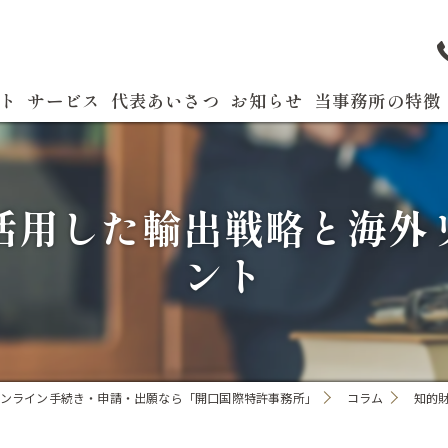
ト
サービス
代表あいさつ
お知らせ
当事務所の特徴
よくある質問
特許
活用した輸出戦略と海外
商標
ント
実用新案
国際出願
発明
ンライン手続き・申請・出願なら「開口国際特許事務所」
コラム
知的