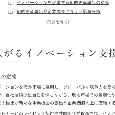
イノベーションを促進する知的財産輸出の意義
知的財産輸出が企業成長に与える影響分析
海外展開時の知的財産リスクとその対策
知的財産支援センター活用で輸出力強化
知的財産輸出を成功に導く最新トレンド
輸出戦略に活きる知的財産活用の実践事例
広がるイノベーション支
知的財産を活用した輸出成功企業の特徴
イノベーションと知的財産の連携事例紹介
知的財産ポータルサイトの実務活用法
出の意義
特許法の世界から学ぶ実践的輸出戦略
ベーションを海外市場に展開し、グローバルな競争力を高
各国比較から見る知的財産戦略の最適化
で、自社技術の独自性を保ちながら、現地市場での差別化
イノベーション推進に役立つ知的財産の保護法
産の輸出が新たな事業機会の創出や企業価値向上に直結す
輸出事業で重視すべき知的財産保護法の基礎
ートナーとのライセンス契約や共同開発が促進され、イノ