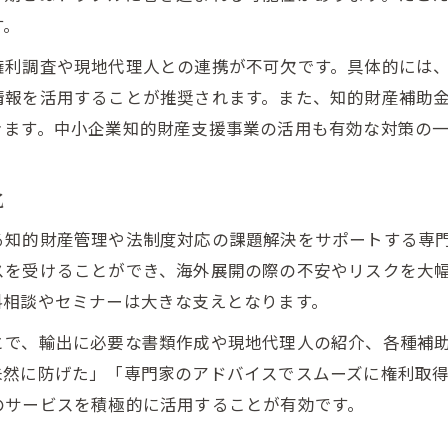
知的財産を活かす具体的な差別化戦略
す。
知的財産権の輸出適用範囲と留意点
権利調査や現地代理人との連携が不可欠です。具体的には
知的財産支援センターによる実務サポート
情報を活用することが推奨されます。また、知的財産補助
きます。中小企業知的財産支援事業の活用も有効な対策の一
中小企業のための知的財産取引支援活用法
中小企業が知的財産支援事業を活用する方法
化
イノベーション促進と知的財産管理のポイント
知的財産補助金を導入する際の注意点
る知的財産管理や法制度対応の課題解決をサポートする専
支援センターを使った実践的な輸出対策
スを受けることができ、海外展開の際の不安やリスクを大
料相談やセミナーは大きな支えとなります。
輸出で活きる知的財産の戦略的活用法
とで、輸出に必要な書類作成や現地代理人の紹介、各種補
未然に防げた」「専門家のアドバイスでスムーズに権利取
のサービスを積極的に活用することが有効です。