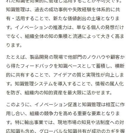
れた知識を効果的に管理し活用することが不可欠です。
知的財産戦略が輸出力向上に直結する理由
知識管理は、過去の成功事例や失敗経験を体系的に共
有・活用することで、新たな価値創出の土壌となりま
競争優位を築く知識管理の実践的ステップ
す。イノベーションの推進力は、単なる個人の発想だけ
グローバル展開で活きる知的財産の活用術
でなく、組織全体の知の集積と流通によって大きく高ま
知識資産を守る国際対応力の鍛え方
ります。
イノベーション推進に必須なスキルの磨き方
たとえば、製品開発の現場で他部門のノウハウや顧客か
イノベーション人材に必要な基本スキルと
ら得たフィードバックを知識ベースとして蓄積し、横断
は
的に共有することで、アイデアの質と実現性が向上しま
知識管理力を高める実践トレーニング法
す。知識管理システムを導入することで、情報の属人化
知的財産理解が輸出促進に果たす役割
を防ぎ、組織内の知的資産を最大限に活かせます。
グローバルで活きるイノベーション力養成
このように、イノベーション促進と知識管理は相互に作
輸出力強化に繋がる知識の蓄積方法
用し合い、組織の競争力を高める重要な要素となりま
輸出強化を目指す知的財産活用のコツ
す。特に輸出事業では、現地市場の知見や法制度への対
イノベーションを支える知的財産の活用法
応知識も含め、グローバルな知識共有が成功のカギを握