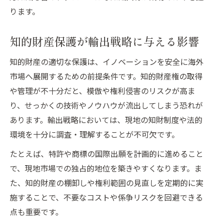
知識管理で実現する輸出ビジネスの成長
ります。
知的財産権を活かした海外市場開拓戦略
知的財産保護が輸出戦略に与える影響
輸出現場で使える知財活用の実践知識
知識の可視化が輸出強化に効く理由
知的財産の適切な保護は、イノベーションを安全に海外
知識管理が企業成長に与えるインパクト
市場へ展開するための前提条件です。知的財産権の取得
や管理が不十分だと、模倣や権利侵害のリスクが高ま
イノベーションが加速する知識管理体制
り、せっかくの技術やノウハウが流出してしまう恐れが
知的財産運用が企業価値を高める仕組み
あります。輸出戦略においては、現地の知財制度や法的
輸出力を伸ばす知識共有の実践ポイント
環境を十分に調査・理解することが不可欠です。
知識管理が生む持続的成長の好循環
たとえば、特許や商標の国際出願を計画的に進めること
イノベーション創出を支える知識資産
で、現地市場での独占的地位を築きやすくなります。ま
た、知的財産の棚卸しや権利範囲の見直しを定期的に実
施することで、不要なコストや係争リスクを回避できる
点も重要です。