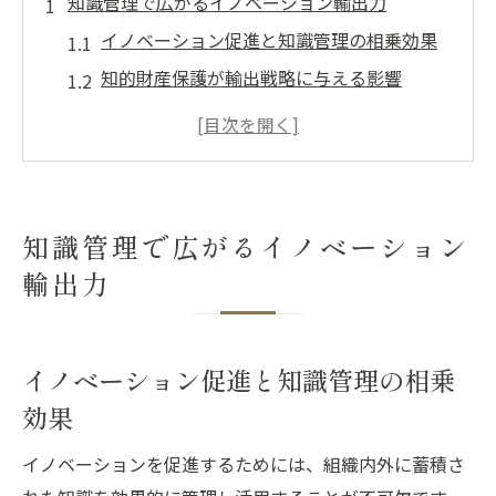
知識管理で広がるイノベーション輸出力
イノベーション促進と知識管理の相乗効果
知的財産保護が輸出戦略に与える影響
知識管理がもたらす輸出競争力の強化法
イノベーション事例に学ぶ知識活用の実際
知的財産を活かした海外展開のポイント
知的財産を守るための実践知識活用法
知識管理で広がるイノベーション
イノベーションと知的財産の連携強化策
輸出力
知識管理を活かした知的財産対策の基本
輸出時に留意すべき知的財産リスクとは
イノベーション促進と知識管理の相乗
知識の共有が知的財産保護に果たす役割
効果
実践的な知識活用で輸出力を伸ばす秘訣
グローバル競争時代の知識管理戦略とは
イノベーションを促進するためには、組織内外に蓄積さ
イノベーション推進で必要な知識管理視点