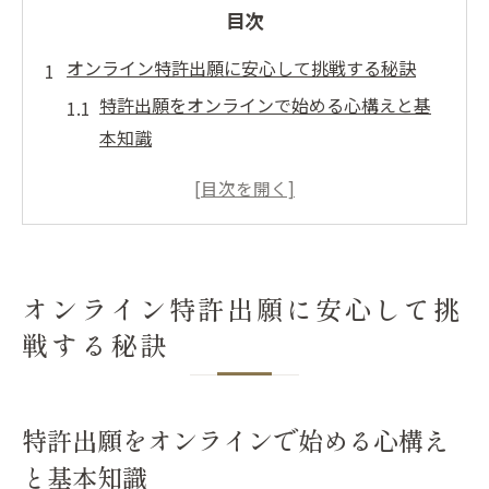
目次
オンライン特許出願に安心して挑戦する秘訣
特許出願をオンラインで始める心構えと基
本知識
特許出願オンライン操作の失敗を防ぐ準備
法
インターネット出願ソフト導入時の注意点
オンライン特許出願の機能を正しく理解す
オンライン特許出願に安心して挑
る
戦する秘訣
特許出願オンライン操作のメリットを最大
活用
特許出願のオンライン操作における基本手順を
特許出願をオンラインで始める心構え
解説
と基本知識