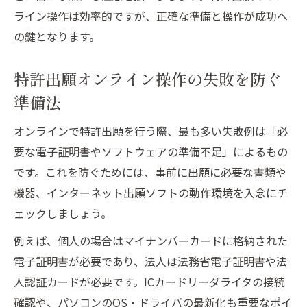
方
ライン操作は効率的ですが、正確な準備と操作が成功へ
HTML変換やファイル保存時のトラブル対
の鍵となります。
策
インターネット出願ソフトと電子証明連携
特許出願オンライン操作の失敗を防ぐ
法
準備法
不安を解消するオンライン特許出願のポイント
オンラインで特許出願を行う際、最も多い失敗例は「必
とは
要な電子証明書やソフトウェアの準備不足」によるもの
初めての特許出願オンライン操作で安心す
です。これを防ぐためには、事前に出願に必要な書類や
るコツ
機器、インターネット出願ソフトの動作環境を入念にチ
インターネット出願ソフトのエラー回避策
ェックしましょう。
電子証明書の有効期限と管理の重要ポイン
例えば、個人の場合はマイナンバーカードに格納された
ト
電子証明書が必要であり、法人は法務省電子証明書や法
出願書類の内容チェックとミス予防法
人認証カードが必要です。ICカードリーダライタの接続
特許出願オンライン操作のサポート活用術
確認や、パソコンのOS・ドライバの最新化も重要なポイ