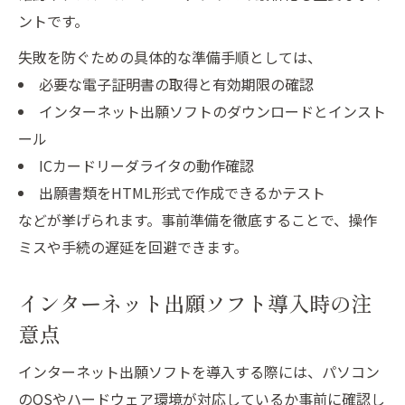
トラブル回避に役立つ電子証明と送信書類の確
ントです。
認法
失敗を防ぐための具体的な準備手順としては、
電子証明書の取得と特許出願オンライン操
必要な電子証明書の取得と有効期限の確認
作の流れ
インターネット出願ソフトのダウンロードとインスト
送信前に確認したい書類のチェックリスト
ール
インターネット出願ソフトでの送信手順解
ICカードリーダライタの動作確認
説
出願書類をHTML形式で作成できるかテスト
エラー発生時の対処と再送信のポイント
などが挙げられます。事前準備を徹底することで、操作
ミスや手続の遅延を回避できます。
特許出願オンライン操作の安全な記録保存
法
インターネット出願ソフト導入時の注
特許出願操作を効率化するための準備とコツ
意点
特許出願オンライン操作の事前準備を徹底
する
インターネット出願ソフトを導入する際には、パソコン
インターネット出願ソフトの設定最適化ポ
のOSやハードウェア環境が対応しているか事前に確認し