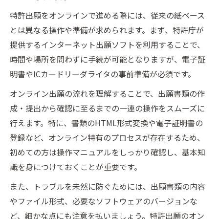
特許出願オンライン操作の全体フローを把
特許出願をオンラインで進める際には、従来の紙ベース
握する
とは異なる操作や準備が求められます。まず、特許庁が
インターネット出願ソフトの導入から起動
提供するインターネット出願ソフトを利用することで、
まで
時間や場所を問わずに手続が可能となりますが、電子証
電子証明書準備と申請人利用登録のポイン
明書やICカードリーダライタの事前準備が必須です。
ト
オンライン出願の流れを理解することで、出願書類の作
特許出願用書類作成時の注意すべき点
成・提出から確認に至るまでの一連の操作をスムーズに
HTML変換や送信書類管理の基礎知識
行えます。特に、書類のHTML形式変換や電子証明書の
スムーズな電子出願へ導くインターネット出願
登録など、オンライン特有のプロセスが存在するため、
ソフトの活用法
初めての方は操作マニュアルをしっかり確認し、基本知
インターネット出願ソフトのダウンロード
識を身につけておくことが重要です。
手順
また、トラブルを未然に防ぐためには、出願書類の内容
特許出願支援ソフトの効果的な使い方解説
やファイル形式、必要なソフトウェアのバージョンな
オンライン操作に役立つソフト機能の選び
ど、細かな点にも注意を払いましょう。特許出願のオン