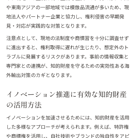
知財を経営に活かすイノベーション手法
や東南アジアの一部地域では模倣品流通が多いため、現
イノベーション強化へ知的財産輸出の経営
地法人やパートナー企業と協力し、権利侵害の早期発
活用
見・対応が実践的な対策となります。
知的財産を軸にしたイノベーション推進手
注意点として、現地の法制度や商慣習を十分に調査せず
法
に進出すると、権利取得に遅れが生じたり、想定外のト
経営戦略としての知的財産輸出の導入効果
ラブルに発展するリスクがあります。事前の情報収集と
知的財産活用による新たな輸出イノベーシ
専門家との連携が、知的財産を守るための実効性ある海
ョン
外輸出対策のカギとなります。
知的財産輸出戦略が企業経営にもたらす変
イノベーション推進に有効な知的財産
革
の活用方法
輸出強化を支える知的財産活用の実例
イノベーションと知的財産輸出の連携事例
イノベーションを加速させるためには、知的財産を活用
紹介
した多様なアプローチが考えられます。例えば、特許権
知的財産活用で実現した輸出強化のポイン
や商標権を活用し、自社技術やブランドの独自性をアピ