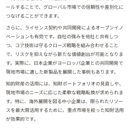
ト
ールすることで、グローバル市場での信頼性や差別化に
現場で役立つ知的財産輸出イノベーション
つなげることができます。
事例
さらに、ライセンス契約や共同開発によるオープンイノ
輸出成功を導く知的財産戦略の実践例
ベーションも有効です。自社の強みを他社と共有しつ
知的財産の現場活用がもたらす輸出効果と
つ、コア技術は守るクローズ戦略を組み合わせること
は
で、リスクを抑えながら新たな価値創出が可能となりま
す。実際に、日本企業がヨーロッパ企業との共同開発で
現地市場に適した新製品を展開した事例もあります。
知的財産の活用には、知財ポートフォリオの見直しや、
現地市場のニーズに応じた柔軟な戦略転換が求められま
す。特に、海外展開を図る中小企業は、限られたリソー
スを最大限活用するために、重点市場を絞った知財活用
が効果的です。