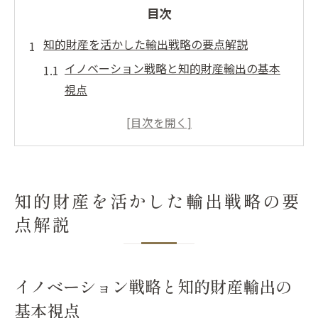
目次
知的財産を活かした輸出戦略の要点解説
イノベーション戦略と知的財産輸出の基本
視点
知的財産を守るための海外輸出対策の実践
イノベーション推進に有効な知的財産の活
用方法
輸出戦略で重視したい知的財産管理のポイ
知的財産を活かした輸出戦略の要
ント
点解説
知的財産推進計画を踏まえた輸出強化策の
考え方
イノベーション推進に不可欠な知財輸出視点
イノベーション戦略と知的財産輸出の
イノベーション加速へ知的財産輸出の重要
基本視点