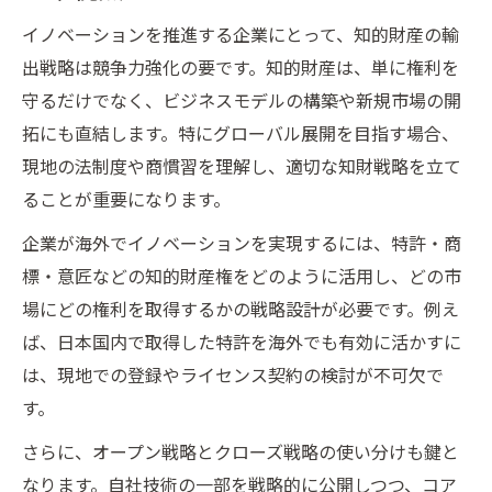
性
イノベーションを推進する企業にとって、知的財産の輸
知的財産推進計画2025と輸出展開の連携法
出戦略は競争力強化の要です。知的財産は、単に権利を
グローバル市場で活きる知的財産輸出視点
守るだけでなく、ビジネスモデルの構築や新規市場の開
とは
拓にも直結します。特にグローバル展開を目指す場合、
知的財産輸出がもたらすイノベーション効
現地の法制度や商慣習を理解し、適切な知財戦略を立て
果
ることが重要になります。
イノベーションを生む知的財産輸出の実践
企業が海外でイノベーションを実現するには、特許・商
例
標・意匠などの知的財産権をどのように活用し、どの市
グローバル競争で差をつける知財戦略とは
場にどの権利を取得するかの戦略設計が必要です。例え
イノベーション創出に有効な知的財産輸出
ば、日本国内で取得した特許を海外でも有効に活かすに
戦略
は、現地での登録やライセンス契約の検討が不可欠で
知的財産戦略本部が描くグローバル展開の
す。
道筋
さらに、オープン戦略とクローズ戦略の使い分けも鍵と
海外市場で差別化を図る知的財産活用術
なります。自社技術の一部を戦略的に公開しつつ、コア