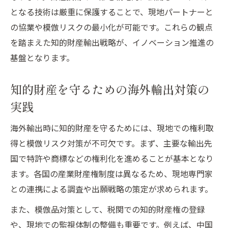
知的財産輸出とイノベーションの競争優位
となる技術は厳重に保護することで、現地パートナーと
性
の協業や模倣リスクの最小化が可能です。これらの観点
知的財産戦略による輸出強化の実践ポイン
を踏まえた知的財産輸出戦略が、イノベーション推進の
ト
基盤となります。
知的財産推進計画2025に基づく実践アプローチ
知的財産を守るための海外輸出対策の
イノベーション推進へ知的財産輸出計画の
立て方
実践
知的財産推進計画2025が示す輸出戦略の核
海外輸出時に知的財産を守るためには、現地での権利取
心
得と模倣リスク対策が不可欠です。まず、主要な輸出先
知的財産輸出の成功事例とその実践方法
国で特許や商標などの権利化を進めることが基本となり
最新計画に基づくイノベーション輸出強化
ます。各国の産業財産権制度は異なるため、現地専門家
策
との連携による調査や出願戦略の策定が求められます。
知的財産推進計画2025概要と輸出実務への
また、模倣品対策として、税関での知的財産権の登録
応用
や、現地での監視体制の整備も重要です。例えば、中国