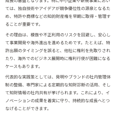
成長の基盤となります。特に中小企業や新規事業におい
底解説
ては、独自技術やアイデアが競争優位性の源泉となるた
イノベーション支援策が海外進出成功を後
め、特許や商標などの知的財産権を早期に取得・管理す
押しする理由
ることが重要です。
支援制度を活かした知的財産管理の実践方
その理由は、模倣や不正利用のリスクを回避し、安心し
法
て事業開発や海外進出を進めるためです。たとえば、特
海外進出企業が陥りやすい知財リスクと対
許出願のタイミングを誤ると、他社に権利を先取りされ
策事例
たり、海外でのビジネス展開時に権利行使が困難になる
イノベーション推進で広がるグローバル展開
ケースもあります。
グローバル展開に必要なイノベーション支
代表的な実践策としては、発明やブランドの社内管理体
援策とは
制の整備、専門家による定期的な知財診断の活用、そし
知的財産を軸にした海外進出の新たな可能
て知財情報の社内共有が挙げられます。これにより、イ
性
ノベーションの成果を着実に守り、持続的な成長へとつ
海外進出支援で広がるイノベーションの事
なげることができます。
例紹介