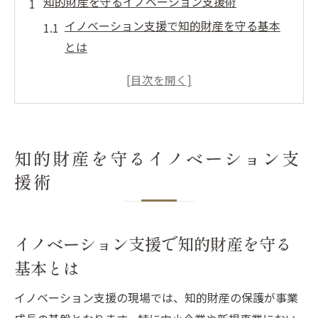
知的財産を守るイノベーション支援術
イノベーション支援で知的財産を守る基本
とは
海外進出時に役立つ知的財産保護の実践策
知的財産とイノベーション支援の最新動向
解説
中小企業の海外進出で活かす支援術と知財
知的財産を守るイノベーション支
対策
援術
イノベーション支援策の活用で事業リスク
を減らす方法
海外進出成功へ導く知財戦略の要点
イノベーション支援で知的財産を守る
海外進出に強いイノベーション支援の選び
基本とは
方解説
イノベーション支援の現場では、知的財産の保護が事業
知的財産を守り抜く海外戦略のポイント徹