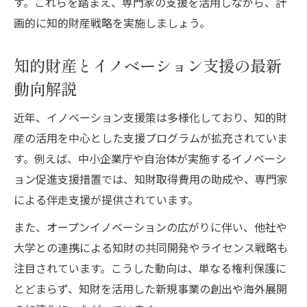
す。これらを踏まえ、専門家の支援を活用しながら、計
支援策
画的に知的財産戦略を実施しましょう。
海外で勝つための支援策と知財の守り方
イノベーション支援策で知的財産を守る実
知的財産とイノベーション支援の最新
践法
動向解説
知的財産管理が海外進出成功に必須な理由
近年、イノベーション支援策は多様化しており、知的財
海外進出支援と知財戦略の効果的な組み合
産の活用を中心とした支援プログラムが拡充されていま
わせ方
す。例えば、中小企業庁や自治体が実施するイノベーシ
グローバル市場で知的財産を守るためのポ
ョン促進支援措置では、知財取得費用の助成や、専門家
イント
による伴走支援が提供されています。
イノベーション支援が海外進出のリスクを
また、オープンイノベーションの広がりに伴い、他社や
減らす理由
大学との連携による知財の共同開発やライセンス戦略も
イノベーション支援と国内外リスク対策の最前
注目されています。こうした動向は、単なる権利保護に
線
とどまらず、知財を活用した新規事業の創出や海外展開
知的財産とイノベーション支援のリスク対