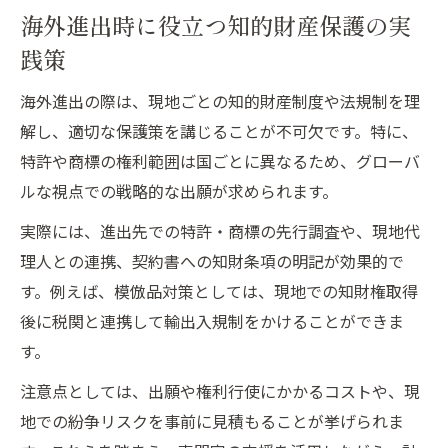
知的財産活用がグローバル成長に与える影
海外進出時に役立つ知的財産保護の実
響
践策
イノベーション推進と海外展開支援の活用
海外進出の際は、現地ごとの知的財産制度や法規制を理
ノウハウ
解し、適切な保護策を講じることが不可欠です。特に、
知財活用による海外ビジネスの実践例
特許や商標の権利範囲は国ごとに異なるため、グローバ
イノベーション支援で知的財産を武器に海
ルな視点での戦略的な出願が求められます。
外展開
実際には、進出先での特許・商標の先行調査や、現地代
海外進出を成功に導く知財活用の具体的ア
理人との連携、契約書への知財条項の明記が効果的で
プローチ
す。例えば、模倣品対策としては、現地での知財権取得
中小企業のイノベーション事例と知財戦略
後に税関と連携して輸出入規制をかけることができま
の関係
す。
知的財産を活かした海外進出支援の実践ポ
注意点としては、出願や権利行使にかかるコストや、現
イント
地での紛争リスクを事前に見積もることが挙げられま
海外ビジネスで活用できるイノベーション