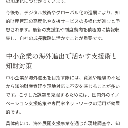
の加速化につながっています。
策最新情報
今後も、デジタル技術やグローバル化の進展により、知
海外進出時のリスクを減らすイノベーショ
的財産管理の高度化や支援サービスの多様化が進むと予
ン支援策
想されます。最新の支援策や制度動向を積極的に情報収
知財トラブルを防ぐための支援活用術とは
集し、自社の成長戦略に活かすことが重要です。
イノベーション支援と知的財産管理のリス
ク事例
中小企業の海外進出で活かす支援術と
海外進出企業のためのリスクマネジメント
知財対策
支援策
中小企業が海外進出を目指す際には、資源や経験の不足
から知的財産管理や現地対応に不安を感じることが多い
です。こうした課題を克服するためには、国内外のイノ
ベーション支援施策や専門家ネットワークの活用が効果
的です。
具体的には、海外展開支援事業を通じた現地調査や、知