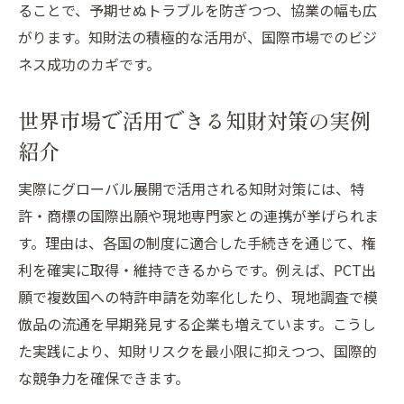
で体感
ることで、予期せぬトラブルを防ぎつつ、協業の幅も広
実践ビジネスで活きる知財対策の魅力と発
がります。知財法の積極的な活用が、国際市場でのビジ
見
ネス成功のカギです。
知的財産法の条文を活用したビジネス事例
世界市場で活用できる知財対策の実例
紹介
紹介
グローバル展開に役立つ知的財産法の豆知
識
実際にグローバル展開で活用される知財対策には、特
知財対策の工夫が生むビジネスの面白さと
許・商標の国際出願や現地専門家との連携が挙げられま
は
す。理由は、各国の制度に適合した手続きを通じて、権
知的財産法を楽しく学ぶビジネス活用術
利を確実に取得・維持できるからです。例えば、PCT出
願で複数国への特許申請を効率化したり、現地調査で模
知財対策なら国際展開のリスクも安心
倣品の流通を早期発見する企業も増えています。こうし
グローバル展開で生じる知財リスクの対処
た実践により、知財リスクを最小限に抑えつつ、国際的
法
な競争力を確保できます。
ビジネスを守る知的財産法のリスク回避ポ