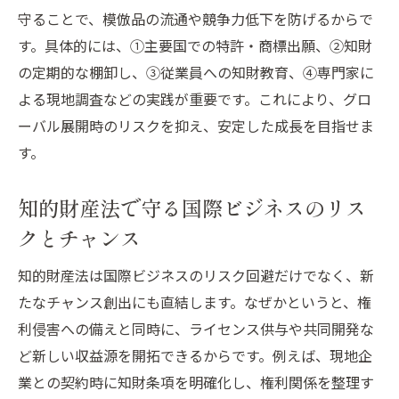
知的財産法の一覧とグローバル展開への活
守ることで、模倣品の流通や競争力低下を防げるからで
用例
す。具体的には、①主要国での特許・商標出願、②知財
ビジネスのために知っておきたい知財対策
の定期的な棚卸し、③従業員への知財教育、④専門家に
の基礎
よる現地調査などの実践が重要です。これにより、グロ
知的財産法の基本書から学ぶグローバル知
ーバル展開時のリスクを抑え、安定した成長を目指せま
識
す。
グローバル展開時に役立つ知的財産権の種
知的財産法で守る国際ビジネスのリス
類
クとチャンス
知的財産法と民法の違いをビジネス視点で
整理
知的財産法は国際ビジネスのリスク回避だけでなく、新
知的財産法をわかりやすく解説した実務入
たなチャンス創出にも直結します。なぜかというと、権
門
利侵害への備えと同時に、ライセンス供与や共同開発な
知的財産法の面白さをビジネス視点で解説
ど新しい収益源を開拓できるからです。例えば、現地企
知的財産法の面白さをグローバルビジネス
業との契約時に知財条項を明確化し、権利関係を整理す