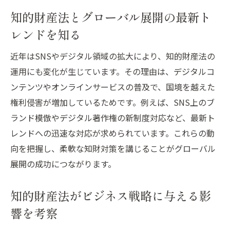
イント
知的財産法とグローバル展開の最新ト
知財対策を強化して国際ビジネスも安心運
レンドを知る
営
知的財産法の活用で国際展開のトラブルを
近年はSNSやデジタル領域の拡大により、知的財産法の
予防
運用にも変化が生じています。その理由は、デジタルコ
ンテンツやオンラインサービスの普及で、国境を越えた
知的財産法によるビジネスのリスク管理戦
権利侵害が増加しているためです。例えば、SNS上のブ
略
ランド模倣やデジタル著作権の新制度対応など、最新ト
知財対策で国際舞台の安心を手に入れる方
レンドへの迅速な対応が求められています。これらの動
法
向を把握し、柔軟な知財対策を講じることがグローバル
ビジネス成長に欠かせない知的財産法の活用術
展開の成功につながります。
知的財産法の活用がもたらすビジネス成長
戦略
知的財産法がビジネス戦略に与える影
グローバル展開に役立つ知財対策の実践ポ
響を考察
イント