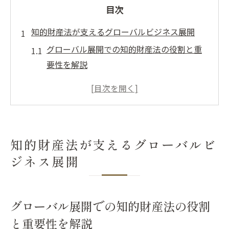
目次
知的財産法が支えるグローバルビジネス展開
グローバル展開での知的財産法の役割と重
要性を解説
ビジネス成長を支える知財対策の基本ポイ
ント
知的財産法で守る国際ビジネスのリスクと
チャンス
知的財産法が支えるグローバルビ
世界市場で活用できる知財対策の実例紹介
ジネス展開
知的財産法とグローバル展開の最新トレン
ドを知る
知的財産法がビジネス戦略に与える影響を
グローバル展開での知的財産法の役割
考察
と重要性を解説