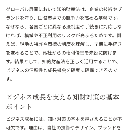
ビジネス成功へ導く実践的知財対策の秘訣
グローバル展開において知的財産法は、企業の技術やブ
知財対策でグローバルビジネスの成功事例
ランドを守り、国際市場での競争力を高める基盤です。
を分析
なぜなら、各国ごとに異なる法制度や手続きに対応しな
実践的な知的財産法の活用法とビジネス応
ければ、模倣や不正利用のリスクが高まるためです。例
用術
えば、現地の特許や商標の制度を理解し、早期に手続き
知財対策がもたらすビジネスの安心と成長
を進めることで、他社からの権利侵害を未然に防げま
の仕組み
す。結果として、知的財産法を正しく活用することで、
ビジネス現場で役立つ知的財産法の対策方
ビジネスの信頼性と成長機会を確実に確保できるので
法
す。
グローバル展開時の知財リスク管理術を解
説
ビジネス成長を支える知財対策の基本
知的財産法で事業拡大を目指すための実務
ポイント
ポイント
ビジネス成長には、知財対策の基本を押さえることが不
グローバル展開で役立つ知財法の基礎知識
可欠です。理由は、自社の技術やデザイン、ブランドを