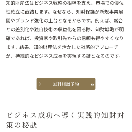
知的財産法はビジネス戦略の根幹を支え、市場での優位
知的財産法によるビジネス競争力アップの
性確立に直結します。なぜなら、知財保護が新規事業展
秘訣
開やブランド強化の土台となるからです。例えば、競合
知財対策を取り入れたビジネスモデル設計
との差別化や独自技術の収益化を図る際、知財戦略が明
法
確であれば、投資家や取引先からの信頼も得やすくなり
知的財産法を活かした成長事例とその実践
ます。結果、知的財産法を活かした戦略的アプローチ
ビジネス成功に直結する知財対策の工夫
が、持続的なビジネス成長を実現する鍵となるのです。
知財法を学ぶなら司法試験対策も視野に
知的財産法と司法試験対策の基礎を整理
ビジネス活用と資格試験での知財対策の違
無料相談予約
い
知的財産法六法の使い方と司法試験への応
用
ビジネス成功へ導く実践的知財対
知財対策を司法試験で活かす実践的勉強法
策の秘訣
知的財産法の基本書を使った学習ポイント