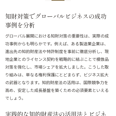
ビジネスと司法試験双方で役立つ知財法知
識
知財対策でグローバルビジネスの成功
今注目の知財法がグローバルビジネスを変える
事例を分析
注目される知的財産法がビジネスを革新す
グローバル展開における知財対策の重要性は、実際の成
る理由
功事例からも明らかです。例えば、ある製造業企業は、
グローバル展開と最新知財対策の動向を解
進出先の知的財産法や特許制度を事前に徹底分析し、現
説
地企業とのライセンス契約を戦略的に結ぶことで模倣品
知的財産法改正がビジネスに与える影響と
対策を強化し、市場シェアを拡大しました。こうした取
対応
り組みは、単なる権利保護にとどまらず、ビジネス拡大
知財対策の進化で変わるグローバルビジネ
の武器となります。知的財産法の活用は、国際競争力を
ス
高め、安定した成長基盤を築くための必須要素といえる
でしょう。
知的財産法の未来とビジネス成長の可能性
今後のグローバル展開に必須の知財対策と
実践的な知的財産法の活用法とビジネ
は