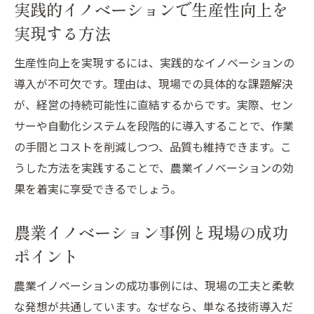
実践的イノベーションで生産性向上を
イノベーション視点でデメリットの解消方
実現する方法
法を解説
スマート農業のデメリットに対応する最新
生産性向上を実現するには、実践的なイノベーションの
事例
導入が不可欠です。理由は、現場での具体的な課題解決
農業イノベーションで課題解決を図る実践
が、経営の持続可能性に直結するからです。実際、セン
ノウハウ
サーや自動化システムを段階的に導入することで、作業
の手間とコストを削減しつつ、品質も維持できます。こ
農業イノベーションで若者参入の壁を越える
うした方法を実践することで、農業イノベーションの効
農業イノベーションが若者参入の壁を低く
果を着実に享受できるでしょう。
する理由
生産性向上が若者の農業参入を後押しする
農業イノベーション事例と現場の成功
カギ
ポイント
イノベーションで実現する若者の農業新規
参入
農業イノベーションの成功事例には、現場の工夫と柔軟
農業イノベーションを活用した参入促進策
な発想が共通しています。なぜなら、単なる技術導入だ