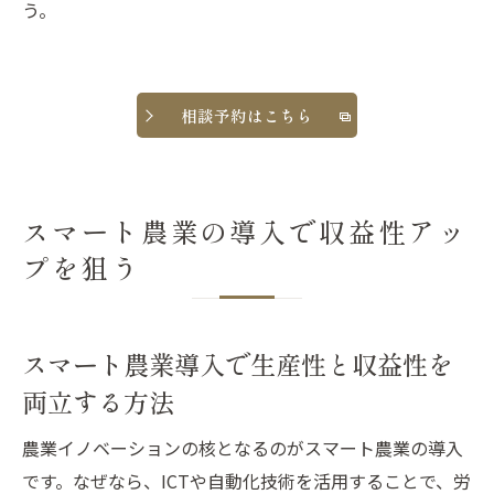
う。
農業イノベーション事例から学ぶ一人農業
の工夫
農業イノベーションが拓く経営の新戦略
相談予約はこちら
農業イノベーションを活かした経営戦略の
構築
生産性向上を実現する経営のイノベーショ
スマート農業の導入で収益性アッ
ン手法
プを狙う
農業イノベーション事例に学ぶ経営最適化
策
イノベーションが拓く収益力強化の新戦略
スマート農業導入で生産性と収益性を
経営に革新をもたらす農業イノベーション
両立する方法
の活用
農業イノベーションの核となるのがスマート農業の導入
農業イノベーションと経営効率化のベスト
です。なぜなら、ICTや自動化技術を活用することで、労
プラクティス