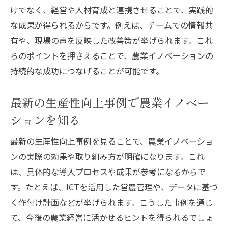
とは
けでなく、経営や人材育成と連携させることで、実践的
な成果が得られるからです。例えば、チームでの情報共
若者参入を支える農業イノベーションの実
有や、現場の声を反映した改善策が挙げられます。これ
態
らのポイントを押さえることで、農業イノベーションの
イノベーションが農業の未来と若者を繋ぐ
持続的な成功につなげることが可能です。
一人農業の生産性向上に役立つ最新技術
一人農業に活きるイノベーション技術と生
最新の生産性向上事例で農業イノベー
産性向上
ションを知る
農業イノベーションが支える一人農業の効
最新の生産性向上事例を見ることで、農業イノベーショ
率化
ンの実際の効果や取り組み方が明確になります。これ
生産性向上へ導く一人農業のスマート技術
は、具体的な導入プロセスや成果が参考になるからで
活用
す。たとえば、ICTを活用した営農管理や、データに基づ
イノベーションで変わる一人農業の新常識
く作付け計画などが挙げられます。こうした事例を通じ
一人農業の収益性を高める最新イノベーシ
て、今後の農業経営に活かせるヒントを得られるでしょ
ョン