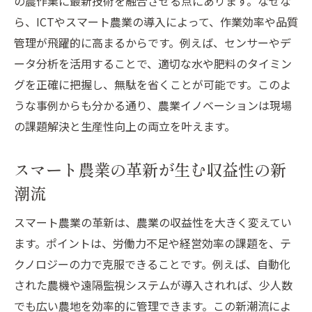
の農作業に最新技術を融合させる点にあります。なぜな
する方法
ら、ICTやスマート農業の導入によって、作業効率や品質
農業イノベーションが牽引する収益アップ
管理が飛躍的に高まるからです。例えば、センサーやデ
戦略
ータ分析を活用することで、適切な水や肥料のタイミン
生産性向上につながるスマート農業の活用
グを正確に把握し、無駄を省くことが可能です。このよ
事例
うな事例からも分かる通り、農業イノベーションは現場
農業イノベーションで実現する効率的経営
の課題解決と生産性向上の両立を叶えます。
の秘訣
スマート農業導入時の生産性向上ポイント
スマート農業の革新が生む収益性の新
収益性アップを目指す農業イノベーション
潮流
の実践
スマート農業の革新は、農業の収益性を大きく変えてい
農業イノベーション推進室の活用ポイント
ます。ポイントは、労働力不足や経営効率の課題を、テ
農業イノベーション推進室で生産性向上を
クノロジーの力で克服できることです。例えば、自動化
支援
された農機や遠隔監視システムが導入されれば、少人数
推進室活用によるイノベーション事例の広
でも広い農地を効率的に管理できます。この新潮流によ