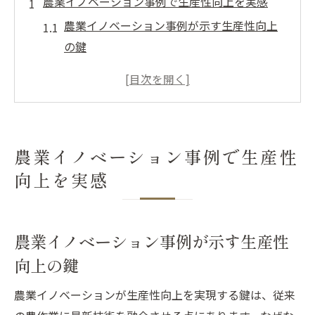
農業イノベーション事例で生産性向上を実感
農業イノベーション事例が示す生産性向上
の鍵
スマート農業の革新が生む収益性の新潮流
農業イノベーション事例から学ぶ効率化戦
略
実践的イノベーションで生産性向上を実現
農業イノベーション事例で生産性
する方法
向上を実感
農業イノベーション事例と現場の成功ポイ
ント
最新の生産性向上事例で農業イノベーショ
農業イノベーション事例が示す生産性
ンを知る
向上の鍵
スマート農業の導入で収益性アップを狙う
農業イノベーションが生産性向上を実現する鍵は、従来
スマート農業導入で生産性と収益性を両立