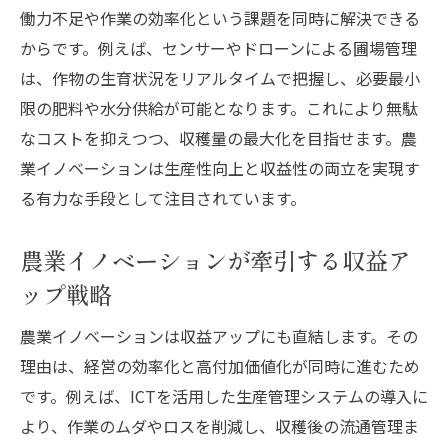
働力不足や作業の効率化という課題を同時に解決できる
この農業イノベーション事例が未来を変える
からです。例えば、センサーやドローンによる圃場管理
農業イノベーション事例が導く未来への展
は、作物の生育状況をリアルタイムで把握し、必要最小
望
限の肥料や水分供給が可能となります。これにより無駄
生産性向上と収益創出のイノベーション効
なコストを抑えつつ、収穫量の最大化を目指せます。農
果
業イノベーションは生産性向上と収益性の両立を実現す
農業イノベーションが創る次世代の農業像
る有力な手段として注目されています。
事例から読み解くイノベーションの未来戦
農業イノベーションが牽引する収益ア
略
ップ戦略
未来を切り拓く農業イノベーションの条件
とは
農業イノベーションは収益アップにも直結します。その
農業イノベーション事例で描く新しい農業
理由は、経営の効率化と高付加価値化が同時に進むため
の可能性
です。例えば、ICTを活用した生産管理システムの導入に
より、作業のムダやロスを削減し、収穫後の流通管理ま