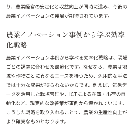
がり
り、農業経営の安定化と収益向上が同時に進み、今後の
農業イノベーション推進室の情報で収益化
農業イノベーションの発展が期待されています。
を加速
農業イノベーション事例から学ぶ効率
生産性向上を促進する推進室の活用方法
化戦略
農業イノベーション推進室が担う役割と効
果
農業イノベーション事例から学べる効率化戦略は、現場
イノベーション推進室と現場連携の具体策
ごとの課題に合わせた最適化です。なぜなら、農業は地
スマート農業のデメリットと解決策を探る
域や作物ごとに異なるニーズを持つため、汎用的な手法
スマート農業導入のデメリットとイノベー
では十分な成果が得られないからです。例えば、気象デ
ション解決策
ータを活用した栽培管理や、ICTによる在庫・出荷の自
農業イノベーションで克服するスマート農
動化など、現実的な改善策が事例から導かれています。
業の課題
こうした戦略を取り入れることで、農業の生産性向上が
より確実なものとなります。
生産性向上への壁となるデメリットの現状
分析