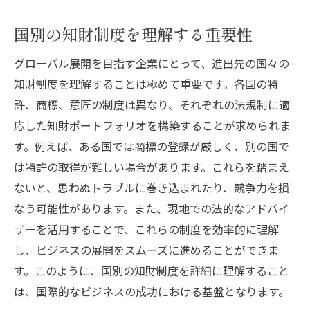
将来のビジネス展開を見据えた知財投資
国別の知財制度を理解する重要性
特許と商標で守る！海外進出企業のための知財
戦略
グローバル展開を目指す企業にとって、進出先の国々の
知財制度を理解することは極めて重要です。各国の特
特許と商標の役割とその違い
許、商標、意匠の制度は異なり、それぞれの法規制に適
海外市場での特許取得のプロセスと注意点
応した知財ポートフォリオを構築することが求められま
商標登録の重要性とその国際的な影響
す。例えば、ある国では商標の登録が厳しく、別の国で
知財戦略における特許と商標の効果的活用
は特許の取得が難しい場合があります。これらを踏まえ
法
ないと、思わぬトラブルに巻き込まれたり、競争力を損
海外ビジネスにおける商標侵害対策
なう可能性があります。また、現地での法的なアドバイ
知財戦略で企業ブランドを守る方法
ザーを活用することで、これらの制度を効率的に理解
成功事例から学ぶ知財ポートフォリオの構築ポ
し、ビジネスの展開をスムーズに進めることができま
イント
す。このように、国別の知財制度を詳細に理解すること
は、国際的なビジネスの成功における基盤となります。
成功企業の知財ポートフォリオ事例