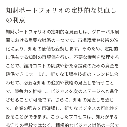
知財ポートフォリオ構築の成功要因
知財ポートフォリオの定期的な見直し
知財ポートフォリオがもたらしたビジネス
の利点
成果
知財ポートフォリオの活用で競争力を高め
知財ポートフォリオの定期的な見直しは、グローバル展
た事例
開における重要な戦略の一つです。市場環境や技術の進
業界別知財ポートフォリオ構築のポイント
化により、知財の価値も変動します。そのため、定期的
に保有する知財の再評価を行い、不要な権利を整理する
成功事例から学ぶ知財ポートフォリオの活
ことで、維持コストの削減や新たな投資のための資金を
用法
確保できます。また、新たな市場や技術のトレンドに合
グローバル市場での優位性を確保する知財の投
わせて、必要な知財の追加や戦略の見直しを行うこと
資価値
で、競争力を維持し、ビジネスを次のステージへと進化
知財への投資がもたらす企業価値の向上
させることが可能です。さらに、知財の見直しを通じ
グローバル展開における知財投資の効果
て、企業の強みを再確認し、新たなビジネスの可能性を
競争優位性を保つための知財投資戦略
探ることができます。こうしたプロセスは、知財が単な
知財投資が企業成長に与える影響
る守りの手段ではなく、積極的なビジネス戦略の一部で