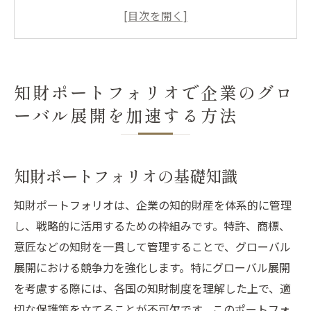
戦略的な知財ポートフォリオ構築のステッ
プ
国別の知財制度を理解する重要性
知財ポートフォリオの定期的な見直しの利
知財ポートフォリオで企業のグロ
点
ーバル展開を加速する方法
グローバル展開におけるリスク管理と知財
保護
成功事例に学ぶ知財ポートフォリオの活用
知財ポートフォリオの基礎知識
法
知財ポートフォリオは、企業の知的財産を体系的に管理
海外市場での競争力を高める知財対策の重要性
し、戦略的に活用するための枠組みです。特許、商標、
知財対策が企業競争力に与える影響
意匠などの知財を一貫して管理することで、グローバル
海外進出時の知財リスクとその対策
展開における競争力を強化します。特にグローバル展開
特許と商標による企業ブランドの強化法
を考慮する際には、各国の知財制度を理解した上で、適
知財戦略がもたらす国際競争優位性
切な保護策を立てることが不可欠です。このポートフォ