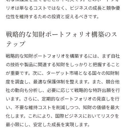
グローバル市場での知財侵害防止策
リオは単なるコストではなく、ビジネスの成長と競争優
企業成長を支える知財ポートフォリオの役
位性を維持するための投資と捉えるべきです。
割
戦略的な知財ポートフォリオ構築のス
知財ポートフォリオとは？グローバルビジネス
テップ
における役割とは
知財ポートフォリオの定義と構成要素
戦略的な知財ポートフォリオを構築するには、まず自社
グローバルビジネスでの知財ポートフォリ
の技術や製品に関連する知財をしっかりと把握すること
オの重要性
が重要です。次に、ターゲット市場となる国々の知財制
企業価値を高める知財ポートフォリオ活用
度を調査し、最適な保護体制を整えます。また、競合他
法
社の動向も分析し、必要に応じて戦略的な特許出願を行
います。さらに、定期的なポートフォリオの見直しを行
知財ポートフォリオによる市場参入戦略の
い、不要な維持コストを削減しつつ、知財の価値を最大
立案
化します。これにより、国際ビジネスにおいてリスクを
知財ポートフォリオ管理のベストプラクテ
最小限にし、安定した成長を実現します。
ィス