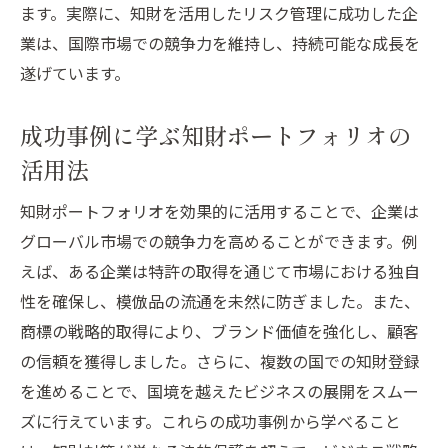
知財対策の実践ステップとその効果
ます。実際に、知財を活用したリスク管理に成功した企
未来のビジネスチャンスにつながる知財戦
業は、国際市場での競争力を維持し、持続可能な成長を
略
遂げています。
知財ポートフォリオを用いた新規事業機会
成功事例に学ぶ知財ポートフォリオの
の発掘
活用法
リスクを最小化する知財管理の方法
未来を見据えた知財ポートフォリオの重要
知財ポートフォリオを効果的に活用することで、企業は
性
グローバル市場での競争力を高めることができます。例
他社との差別化を図る知財対策
えば、ある企業は特許の取得を通じて市場における独自
性を確保し、模倣品の流通を未然に防ぎました。また、
商標の戦略的取得により、ブランド価値を強化し、顧客
の信頼を獲得しました。さらに、複数の国での知財登録
を進めることで、国境を越えたビジネスの展開をスムー
ズに行えています。これらの成功事例から学べること