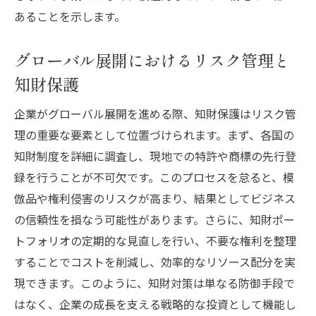
知財投資のROIを最大化する方法
あることを示します。
未来を見据えた知財投資の必要性
グローバル展開におけるリスク管理と
知財を活用したビジネス拡大のステップバイス
知財保護
テップ
知財を活かした市場参入計画の立案
企業がグローバル展開を進める際、知財保護はリスク管
知財ポートフォリオを用いた競争力強化戦
理の重要な要素として位置づけられます。まず、各国の
略
知財制度を詳細に調査し、現地での特許や商標の先行登
特許と商標を活用したビジネス拡大の実例
録を行うことが不可欠です。このプロセスを怠ると、模
倣品や権利侵害のリスクが高まり、結果としてビジネス
知財を基にした新規事業開発のステップ
の信頼性を損なう可能性があります。さらに、知財ポー
知財を活用した国際提携の進め方
トフォリオの定期的な見直しを行い、不要な権利を整理
成功を引き寄せる知財活用のステップ
することでコストを削減し、効率的なリソース配分を実
実践的な知財対策で未来のビジネスチャンスを
現できます。このように、知財対策は単なる防御手段で
掴む方法
はなく、企業の成長を支える戦略的な投資として機能し