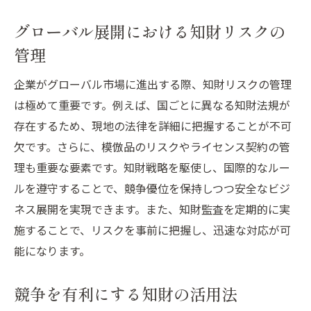
知財によるブランド強化の事例
グローバル展開における知財リスクの
知財とブランドの相乗効果を発揮
管理
中小企業のための知財戦略とグローバル展開の
成功術
企業がグローバル市場に進出する際、知財リスクの管理
は極めて重要です。例えば、国ごとに異なる知財法規が
中小企業が直面する知財の課題
存在するため、現地の法律を詳細に把握することが不可
効果的な知財戦略での国際市場参入
欠です。さらに、模倣品のリスクやライセンス契約の管
中小企業の知財活動の最適化
理も重要な要素です。知財戦略を駆使し、国際的なルー
資源を最大限に活用する知財戦略
ルを遵守することで、競争優位を保持しつつ安全なビジ
中小企業の知財成功事例
ネス展開を実現できます。また、知財監査を定期的に実
知財を通じた成長と発展の可能性
施することで、リスクを事前に把握し、迅速な対応が可
知財で守る自社製品！グローバル市場での差別
能になります。
化戦略
競争を有利にする知財の活用法
自社製品の知財保護の重要性