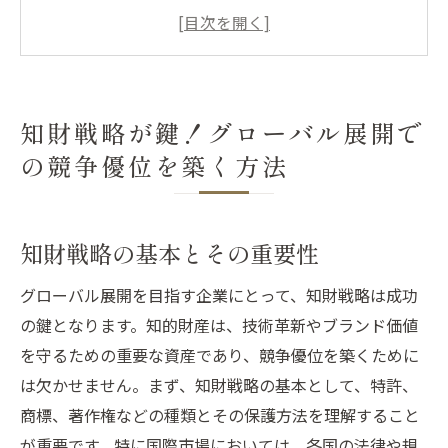
国際市場における知財の保護方法
グローバル展開における知財リスクの管理
競争を有利にする知財の活用法
中小企業が知財戦略を活用するメリット
知財戦略が鍵！グローバル展開で
実践的な知財戦略の導入ステップ
の競争優位を築く方法
成功への第一歩：知財戦略でグローバル市場を
勝ち取る
競争優位を築くための知財戦略
知財戦略の基本とその重要性
市場分析と知財戦略の連携
グローバル展開を目指す企業にとって、知財戦略は成功
知財を活用した市場参入の成功例
の鍵となります。知的財産は、技術革新やブランド価値
知財戦略の計画と実行の具体例
を守るための重要な資産であり、競争優位を築くために
知財管理でコストを抑える方法
は欠かせません。まず、知財戦略の基本として、特許、
知財戦略の見直しと改善ポイント
商標、著作権などの種類とその保護方法を理解すること
が重要です。特に国際市場においては、各国の法律や規