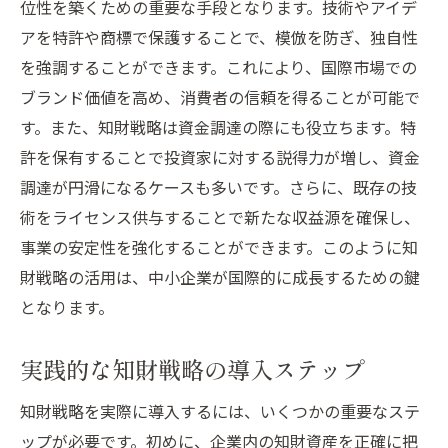
位性を築くための重要な手段となります。技術やアイデ
未来
アを特許や商標で保護することで、模倣を防ぎ、独自性
知財戦略で未来を描く
を強調することができます。これにより、国際市場での
市場の変化に対応する知財戦略
ブランド価値を高め、消費者の信頼を得ることが可能で
す。また、知財戦略は資金調達の際にも役立ちます。特
未来を見据えた知財の管理方法
許を保有することで投資家に対する説得力が増し、資金
知財を活用した新しい市場の可能性
調達が円滑になるケースも多いです。さらに、既存の技
知財戦略で未来の競争を勝ち抜く
術をライセンス供与することで新たな収益源を確保し、
世界市場での挑戦と知財の役割
事業の安定性を強化することができます。このように知
財戦略の活用は、中小企業が国際的に成長するための鍵
となります。
実践的な知財戦略の導入ステップ
知財戦略を実際に導入するには、いくつかの重要なステ
ップが必要です。初めに、企業内の知財資産を正確に把