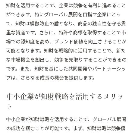
市場での差別化を実現する知財
知財を活用することで、企業は競争を有利に進めること
知財を活用した製品の強化策
ができます。特にグローバル展開を目指す企業にとっ
市場競争に勝つための知財戦略
て、知財は模倣防止の盾となり、商品の独自性を守る貴
重な資産です。さらに、特許や商標を取得することで市
知財により製品価値を高める方法
場での認知度を高め、ブランド価値を向上させることが
革新を支える知財の役割
可能となります。知財を戦略的に活用することで、新た
専門家が教える知財戦略とグローバル展開のス
な市場機会を創出し、競争を先取りすることができるの
テップ
です。また、知財を基にした共同開発やパートナーシッ
知財専門家のアドバイスを活かす
プは、さらなる成長の機会を提供します。
知財戦略のステップバイステップガイド
グローバル展開を支える知財の知識
中小企業が知財戦略を活用するメリッ
専門家の経験から学ぶ知財の活用法
ト
知財戦略に必要なリサーチと分析
中小企業が知財戦略を活用することで、グローバル展開
知財に関する最新情報とその活用法
の成功を掴むことが可能です。まず、知財戦略は競争優
世界市場での成功は可能？知財戦略で切り拓く