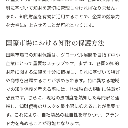
知財を活用したグローバル展開の実践法と成功
制に基づいて知財を適切に管理しなければなりません。
事例
また、知的財産を有効に活用することで、企業の競争力
知財活用の成功事例に学ぶ
を大幅に向上させることが可能となります。
知財戦略の導入で得られる効果
成功企業に見る知財活用の秘訣
国際市場における知財の保護方法
知財を活用した新市場開拓の方法
国際市場での知財保護は、グローバル展開を目指す中小
グローバル展開での知財戦略の役割
企業にとって重要なステップです。まずは、各国の知的
知財の適正管理とその重要性
財産に関する法律を十分に把握し、それに基づいて特許
知財戦略でブランド価値を高める！グローバル
や商標を出願することが求められます。特に異なる地域
展開を成功に導く秘訣
での知財保護を考える際には、地域独自の規制に注意が
知財でブランドを守る方法
必要です。さらに、現地の法制度を熟知した専門家と連
ブランド価値と知財の連携
携し、知財侵害のリスクを最小限に抑えることが重要で
知財を活用したブランド戦略
す。これにより、自社製品の独自性を守りつつ、ブラン
ド力を高めることが可能となります。
市場での信頼を得る知財戦略