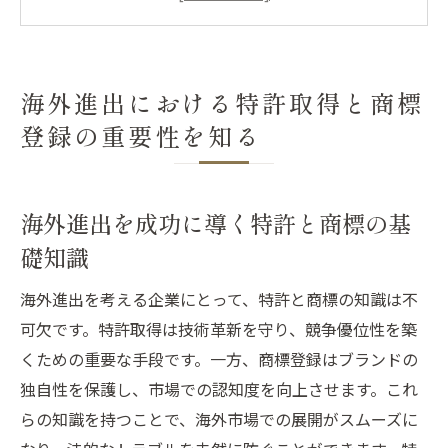
特許と商標が提供するビジネス保護のメリ
ット
グローバル市場での競争の中での知的財産
海外進出における特許取得と商標
の役割
登録の重要性を知る
特許と商標の違いとその相互補完性
知的財産権が海外進出に与える影響を理解
する
海外進出を成功に導く特許と商標の基
特許と商標を絡めた海外進出戦略の重要性
礎知識
特許取得で技術革新を守り競争優位性を確保す
海外進出を考える企業にとって、特許と商標の知識は不
る方法
可欠です。特許取得は技術革新を守り、競争優位性を築
特許取得のプロセスとその重要性
くための重要な手段です。一方、商標登録はブランドの
特許戦略がもたらす競争優位性の確保
独自性を保護し、市場での認知度を向上させます。これ
革新技術を守るための特許の活用法
らの知識を持つことで、海外市場での展開がスムーズに
国際市場での特許ポートフォリオの構築