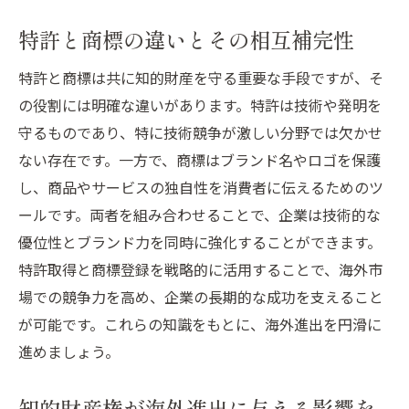
成功事例が示す特許と商標の重要性
特許と商標の違いとその相互補完性
過去の成功事例から学ぶ知的財産の活用方
法
特許と商標は共に知的財産を守る重要な手段ですが、そ
の役割には明確な違いがあります。特許は技術や発明を
特許取得と商標登録のプロセスを効率化するた
守るものであり、特に技術競争が激しい分野では欠かせ
めのヒント
ない存在です。一方で、商標はブランド名やロゴを保護
特許取得と商標登録の最適な手続き方法
し、商品やサービスの独自性を消費者に伝えるためのツ
効率的な知的財産管理システムの導入
ールです。両者を組み合わせることで、企業は技術的な
プロセスをスムーズに進めるためのポイン
優位性とブランド力を同時に強化することができます。
ト
特許取得と商標登録を戦略的に活用することで、海外市
特許と商標の申請における注意点
場での競争力を高め、企業の長期的な成功を支えること
時間とコストを減らすための戦略的アプロ
が可能です。これらの知識をもとに、海外進出を円滑に
ーチ
進めましょう。
専門家と連携したプロセス効率化のテクニ
知的財産権が海外進出に与える影響を
ック