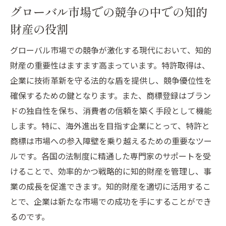
法的戦略の基礎を築くための初期調査
グローバル市場での競争の中での知的
競争市場での特許と商標の最適化方法
財産の役割
国際特許法と商標法の理解を深める
グローバル市場での競争が激化する現代において、知的
知的財産戦略の策定と実行計画
財産の重要性はますます高まっています。特許取得は、
リーガルチームと連携した戦略構築の方法
企業に技術革新を守る法的な盾を提供し、競争優位性を
特許と商標を組み合わせた総合的戦略の策
確保するための鍵となります。また、商標登録はブラン
定
ドの独自性を保ち、消費者の信頼を築く手段として機能
特許と商標を活用した海外進出事例から学ぶ成
します。特に、海外進出を目指す企業にとって、特許と
功のポイント
商標は市場への参入障壁を乗り越えるための重要なツー
成功企業に学ぶ知的財産戦略の実例
ルです。各国の法制度に精通した専門家のサポートを受
特許と商標がもたらす事業拡大の成功要因
けることで、効率的かつ戦略的に知的財産を管理し、事
業の成長を促進できます。知的財産を適切に活用するこ
ケーススタディで見る特許と商標の効果的
とで、企業は新たな市場での成功を手にすることができ
活用
るのです。
国際市場での成功事例に見るブランド戦略