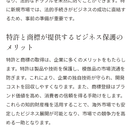
なり、法的なトラブルを未然に防ぐことができます。特
技術革新を促進する特許管理のベストプラ
に新規市場では、法的手続きがビジネスの成功に直結す
クティス
るため、事前の準備が重要です。
特許を活用した競争優位性の持続方法
特許と商標が提供するビジネス保護の
商標登録でブランドの認知度を海外市場で高め
る秘訣
メリット
商標登録の手続きとその効果
特許と商標の取得は、企業に多くのメリットをもたらし
国際市場でのブランド構築と商標の役割
ます。特許は製品や技術を保護し、模倣品の市場流通を
商標がもたらすブランド保護の重要性
防ぎます。これにより、企業の独自技術が守られ、開発
商標戦略による認知度向上のステップ
コストを回収しやすくなります。また、商標登録はブラ
ンド価値を高め、消費者の信頼を得る手助けをします。
異文化市場での商標管理のポイント
これらの知的財産権を活用することで、海外市場でも安
商標がブランド価値に与える影響
定したビジネス展開が可能となり、市場での競争力を高
海外市場での特許と商標の法的戦略を立てるス
める一助となります。
テップ