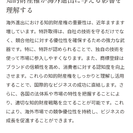
理解する
海外進出における知的財産の課題とその解決策
知的財産権侵害のリスクとその対策
海外進出における知的財産権の重要性は、近年ますます
国際的な知的財産の保護方法
増しています。特許取得は、自社の技術を守るだけでな
異文化市場での知財課題と対応策
く、競合他社に対する優位性を確保するための強力な武
特許・商標紛争の予防と解決法
器です。特に、特許が認められることで、独自の技術を
使って市場に参入しやすくなります。また、商標登録は
グローバルな知財管理の課題とその克服法
ブランドの信頼性を高め、消費者に対する認知度を向上
課題解決のための知的財産権管理の戦略
させます。これらの知的財産権をしっかりと理解し活用
特許と商標を最大限に活用し海外進出を成功に
することで、国際的なビジネスの成功に直結します。さ
導く方法
らに、各国の法体系や市場の特性を把握することによ
知的財産を基盤とした海外展開戦略の策定
り、適切な知的財産戦略を立てることが可能です。これ
特許と商標を活用した市場拡大の実現方法
により、海外市場での競争優位性を持続し、ビジネスの
成功への道筋を描く知的財産の応用
成長を促進することができます。
競争市場での特許と商標の活用法