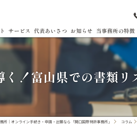
ト
サービス
代表あいさつ
お知らせ
当事務所の特徴
よくある質問
特許
商標
導く！富山県での書類リ
実用新案
国際出願
発明
務所｜オンライン手続き・申請・出願なら「開口国際特許事務所」
コラム