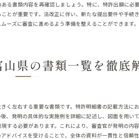
のある書類内容を再確認しましょう。特に、特許出願に必
地域資源を活かした特許活用戦略
ることが重要です。法改正に伴い、新たな提出要件や手続
特許出願プロセスを成功に導く地元の知恵
スムーズに審査に進めるよう準備を整えることができます
地元の事例を基にした成功体験
プロセスの各段階での注意点
地域特性を考慮したドキュメント管理法
富山県の書類一覧を徹底
特許庁との関係構築の重要性
地元企業との協力体制の構築
特許取得後の地域展開事例
富山県で特許取得を目指すあなたへ実践ガイド
大きく左右する重要な書類です。特許明細書の記載方法に
特許出願までのロードマップ
の後、発明の具体的な実施例を詳細に記述し、図面を用い
富山県での特許取得成功事例紹介
表現する必要があります。これにより、審査官が発明の内
実践的な特許取得のステップ
のアドバイスを受けることで、全体の資料が一貫性と信頼