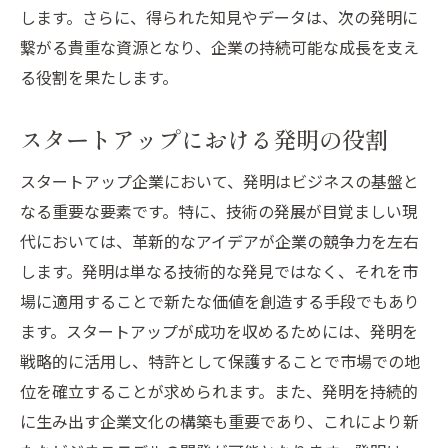
します。さらに、得られた知見やデータは、次の発明に
発明がもたらす業界の境界を越えたコラボ
繋がる貴重な資源となり、企業の持続可能な成長を支え
レーション
る役割を果たします。
ビジネス拡大の鍵となる発明の活用
特許取得がビジネスに与える影響と発明の活用
スタートアップにおける発明の役割
法
スタートアップ企業において、発明はビジネスの基盤と
特許戦略がもたらす競争優位性
なる重要な要素です。特に、技術の発展が目覚ましい現
発明の法的保護とその実務
代においては、革新的なアイデアが企業の競争力を左右
ライセンス契約を通じた発明の収益化
します。発明は単なる技術的な発見ではなく、それを市
特許ポートフォリオの構築と管理
場に適用することで新たな価値を創造する手段でもあり
発明と知的財産権の活用戦略
ます。スタートアップが成功を収めるためには、発明を
特許紛争を避けるためのベストプラクティ
戦略的に活用し、特許として保護することで市場での地
ス
位を確立することが求められます。また、発明を持続的
発明を通じたビジネス競争力の強化と市場拡大
に生み出す企業文化の構築も重要であり、これにより新
の秘訣