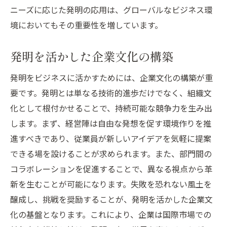
ニーズに応じた発明の応用は、グローバルなビジネス環
発明による持続可能なビジネスの創造
境においてもその重要性を増しています。
発明がもたらすビジネス成功への新たなアプロ
ーチの探求
発明を活かした企業文化の構築
成功を導く発明の選定基準
発明をビジネスに活かすためには、企業文化の構築が重
発明主導型ビジネスの課題と解決策
要です。発明とは単なる技術的進歩だけでなく、組織文
発明が生み出す新たな価値提供
化として根付かせることで、持続可能な競争力を生み出
発明とマーケティング戦略の連携
します。まず、経営陣は自由な発想を促す環境作りを推
ビジネスエコシステムにおける発明の位置
進すべきであり、従業員が新しいアイデアを気軽に提案
付け
できる場を設けることが求められます。また、部門間の
発明を起点としたイノベーションの推進
コラボレーションを促進することで、異なる視点から革
新を生むことが可能になります。失敗を恐れない風土を
醸成し、挑戦を奨励することが、発明を活かした企業文
化の基盤となります。これにより、企業は国際市場での