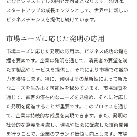
たなビジネスモデルの開発が可能となります。発明は、
発明がもたらす製品差別化戦略
スタートアップの成長エンジンとして、世界中に新しい
ビジネスチャンスを提供し続けています。
市場シェア拡大のための発明活用法
競合分析を通じた発明の最適化
市場ニーズに応じた発明の応用
発明を活かした顧客満足度の向上
市場ニーズに応じた発明の応用は、ビジネス成功の鍵を
ビジネス成長を促進する技術革新
握る要素です。企業は発明を通じて、消費者の要望を満
発明を通じたブランドロイヤルティの構築
たす製品やサービスを提供し、それにより市場での競争
新しいアイデアが世界を変える！発明のビジネ
力を獲得します。特に、発明はその革新性によって新た
ス活用術
なニーズを生み出す可能性を秘めています。市場調査を
アイデアから発明への変革プロセス
通じて、顧客の潜在的なニーズを見極め、それに対応し
発明の実現可能性を高める方法
た発明を促進することが重要です。このプロセスを通じ
市場変化に対応する発明の戦略
て、企業は持続的な成長を実現できます。また、発明の
発明を活用したビジネスモデルの再構築
社会的な意義を考慮し、環境や社会に配慮した技術開発
発明とデジタルトランスフォーメーション
を行うことで、企業のブランド価値も向上します。市場