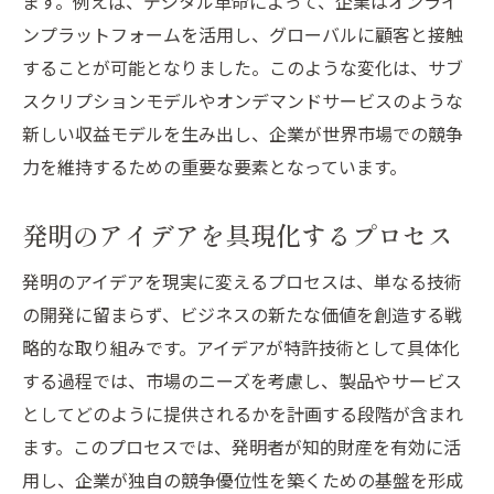
変革
ます。例えば、デジタル革命によって、企業はオンライ
ンプラットフォームを活用し、グローバルに顧客と接触
グローバル市場における発明の展開手法
することが可能となりました。このような変化は、サブ
国際特許の取得とその重要性
スクリプションモデルやオンデマンドサービスのような
市場参入戦略としての発明活用
新しい収益モデルを生み出し、企業が世界市場での競争
異文化市場への発明の適応
力を維持するための重要な要素となっています。
発明を通じたグローバルパートナーシップ
の確立
発明のアイデアを具現化するプロセス
発明がもたらす国際的ブランド価値の向上
発明のアイデアを現実に変えるプロセスは、単なる技術
発明がもたらす新しいビジネスチャンスとグロ
の開発に留まらず、ビジネスの新たな価値を創造する戦
ーバル展開
略的な取り組みです。アイデアが特許技術として具体化
新興市場における発明のチャンス
する過程では、市場のニーズを考慮し、製品やサービス
発明を活かした国際競争力強化
としてどのように提供されるかを計画する段階が含まれ
発明を通じた新しい市場ニーズの発見
ます。このプロセスでは、発明者が知的財産を有効に活
地域特性に合った発明の展開
用し、企業が独自の競争優位性を築くための基盤を形成