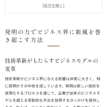
スタートアップにおける発明の役割
市場ニーズに応じた発明の応用
発明を活かした企業文化の構築
技術とビジネスの融合による新たな可能性
発明の力でビジネス界に新風を巻
ビジネスの未来を切り開く発明の役割とその戦
き起こす方法
略
発明がビジネスに与える長期的影響
技術革新がもたらすビジネスモデルの
競争優位を確立する発明戦略
変革
発明の実行可能性と市場調査
発明を支えるエコシステムの構築
技術革新がビジネス界に与える影響は非常に大きく、特
発明と持続可能なビジネス成長
に発明がその中核を成しています。発明は新しい技術を
技術革新をリードするリーダーシップ
具現化するプロセスを通じて、企業が従来のビジネスモ
世界市場での成功を目指す発明によるビジネス
デルを超える革新的な手法を採用するきっかけを提供し