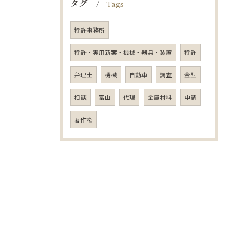
タグ
Tags
特許事務所
特許・実用新案・機械・器具・装置
特許
弁理士
機械
自動車
調査
金型
相談
富山
代理
金属材料
申請
著作権