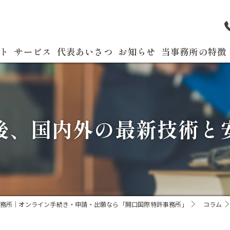
ト
サービス
代表あいさつ
お知らせ
当事務所の特徴
よくある質問
特許
商標
後、国内外の最新技術と
実用新案
国際出願
発明
務所｜オンライン手続き・申請・出願なら「開口国際特許事務所」
コラム