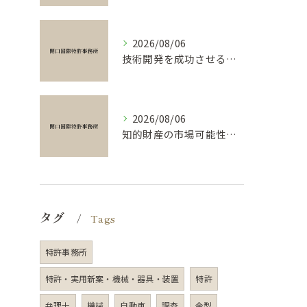
2026/08/06
技術開発を成功させる攻略法と弁理士活用による輸出強化の実践ポイント
2026/08/06
知的財産の市場可能性を検証し、輸出でイノベーションを収益化する実践ポイント
タグ
Tags
特許事務所
特許・実用新案・機械・器具・装置
特許
弁理士
機械
自動車
調査
金型