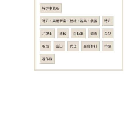
特許事務所
特許・実用新案・機械・器具・装置
特許
弁理士
機械
自動車
調査
金型
相談
富山
代理
金属材料
申請
著作権