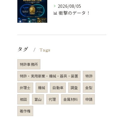
2026/08/05
📊 衝撃のデータ！
タグ
Tags
特許事務所
特許・実用新案・機械・器具・装置
特許
弁理士
機械
自動車
調査
金型
相談
富山
代理
金属材料
申請
著作権