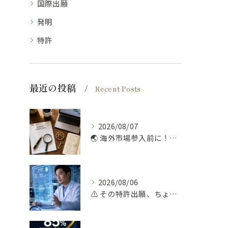
国際出願
発明
特許
最近の投稿
Recent Posts
2026/08/07
🌏 海外市場参入前に！弁理士が勧める知財デューデリ 🔍
2026/08/06
⚠️ その特許出願、ちょっと待って！