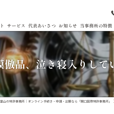
ト
サービス
代表あいさつ
お知らせ
当事務所の特徴
よくある質問
特許
商標
の模倣品、泣き寝入りして
実用新案
国際出願
発明
富山の特許事務所｜オンライン手続き・申請・出願なら「開口国際特許事務所」