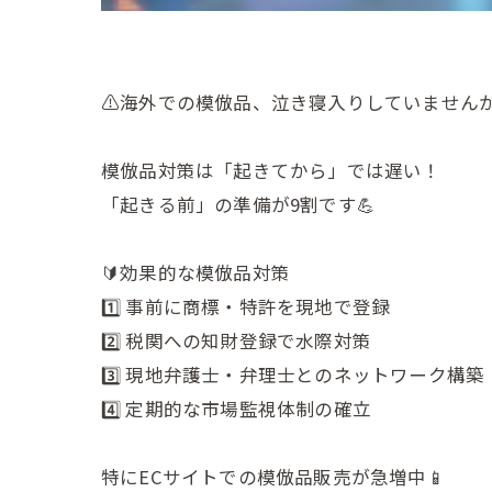
⚠️海外での模倣品、泣き寝入りしていません
模倣品対策は「起きてから」では遅い！
「起きる前」の準備が9割です💪
🔰効果的な模倣品対策
1️⃣ 事前に商標・特許を現地で登録
2️⃣ 税関への知財登録で水際対策
3️⃣ 現地弁護士・弁理士とのネットワーク構築
4️⃣ 定期的な市場監視体制の確立
特にECサイトでの模倣品販売が急増中📱