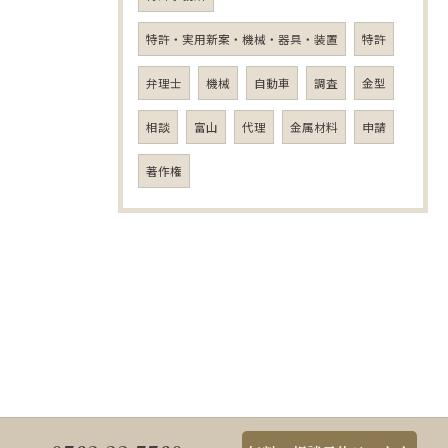
特許・実用新案・機械・器具・装置
特許
弁理士
機械
自動車
調査
金型
相談
富山
代理
金属材料
申請
著作権