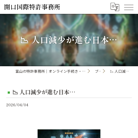
📉 人口減少が進む日本…
富山の特許事務所｜オンライン手続き・申請・出願なら「開口国際特許事務所」
ブログ
📉 人口減少が進む日本…
📉 人口減少が進む日本…
2026/04/04